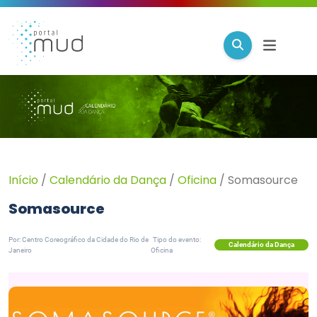
Início
/
Calendário da Dança
/
Oficina
/
Somasource
Somasource
Por: Centro Coreográfico da Cidade do Rio de
Tipo do evento:
Calendário da Dança
Janeiro
Oficina