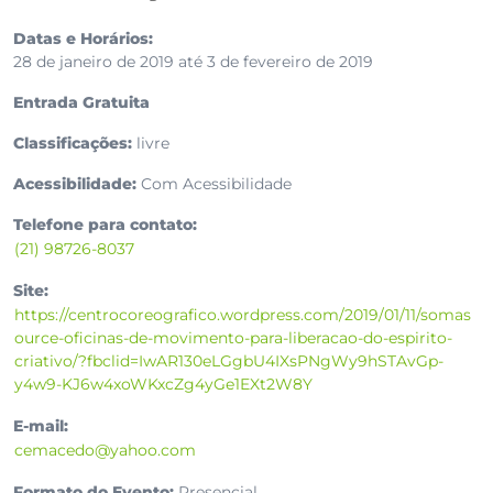
Datas e Horários:
28 de janeiro de 2019 até 3 de fevereiro de 2019
Entrada Gratuita
Classificações:
livre
Acessibilidade:
Com Acessibilidade
Telefone para contato:
(21) 98726-8037
Site:
https://centrocoreografico.wordpress.com/2019/01/11/somas
ource-oficinas-de-movimento-para-liberacao-do-espirito-
criativo/?fbclid=IwAR130eLGgbU4IXsPNgWy9hSTAvGp-
y4w9-KJ6w4xoWKxcZg4yGe1EXt2W8Y
E-mail:
cemacedo@yahoo.com
Formato do Evento:
Presencial