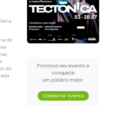
liana
na de
nea
nas
ge
Promova seu evento e
so do
conquiste
cada
um público maior.
Cadastrar Evento