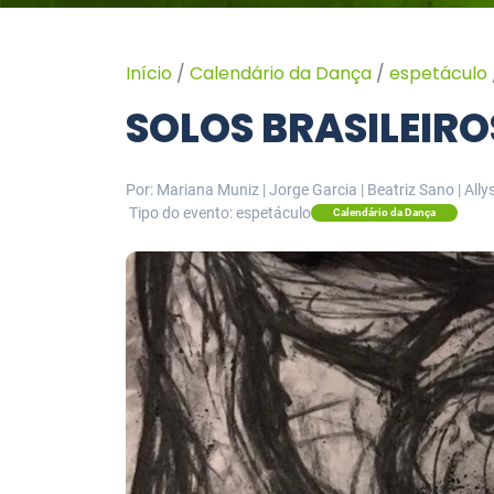
Início
/
Calendário da Dança
/
espetáculo
SOLOS BRASILEIR
Por: Mariana Muniz | Jorge Garcia | Beatriz Sano | All
Tipo do evento: espetáculo
Calendário da Dança