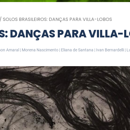
/
SOLOS BRASILEIROS: DANÇAS PARA VILLA-LOBOS
OS: DANÇAS PARA VILLA-
yson Amaral | Morena Nascimento | Eliana de Santana | Ivan Bernardelli | L