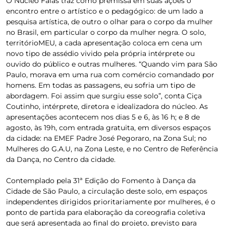
O Núcleo Falas traz como premissa em suas ações o
encontro entre o artístico e o pedagógico: de um lado a
pesquisa artística, de outro o olhar para o corpo da mulher
no Brasil, em particular o corpo da mulher negra. O solo,
territórioMEU, a cada apresentação coloca em cena um
novo tipo de assédio vivido pela própria intérprete ou
ouvido do público e outras mulheres. “Quando vim para São
Paulo, morava em uma rua com comércio comandado por
homens. Em todas as passagens, eu sofria um tipo de
abordagem. Foi assim que surgiu esse solo”, conta Ciça
Coutinho, intérprete, diretora e idealizadora do núcleo. As
apresentações acontecem nos dias 5 e 6, às 16 h; e 8 de
agosto, às 19h, com entrada gratuita, em diversos espaços
da cidade: na EMEF Padre José Pegoraro, na Zona Sul; no
Mulheres do G.A.U, na Zona Leste, e no Centro de Referência
da Dança, no Centro da cidade.
Contemplado pela 31ª Edição do Fomento à Dança da
Cidade de São Paulo, a circulação deste solo, em espaços
independentes dirigidos prioritariamente por mulheres, é o
ponto de partida para elaboração da coreografia coletiva
que será apresentada ao final do projeto, previsto para