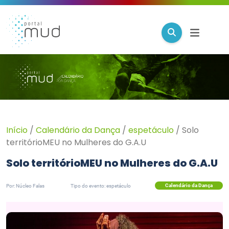
Início
/
Calendário da Dança
/
espetáculo
/
Solo
territórioMEU no Mulheres do G.A.U
Solo territórioMEU no Mulheres do G.A.U
Calendário da Dança
Por: Núcleo Falas
Tipo do evento: espetáculo