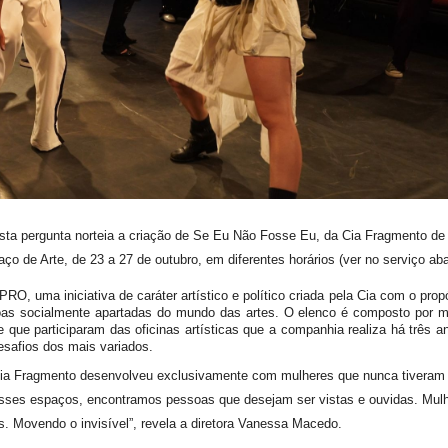
a pergunta norteia a criação de Se Eu Não Fosse Eu, da Cia Fragmento de
o de Arte, de 23 a 27 de outubro, em diferentes horários (ver no serviço ab
RO, uma iniciativa de caráter artístico e político criada pela Cia com o prop
ssoas socialmente apartadas do mundo das artes. O elenco é composto por m
e que participaram das oficinas artísticas que a companhia realiza há três
desafios dos mais variados.
 Cia Fragmento desenvolveu exclusivamente com mulheres que nunca tiveram
ses espaços, encontramos pessoas que desejam ser vistas e ouvidas. Mul
s. Movendo o invisível”, revela a diretora Vanessa Macedo.