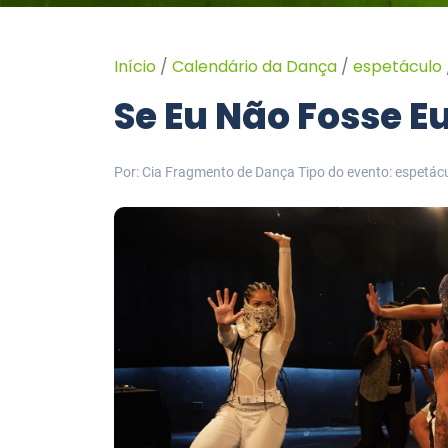
Início
/
Calendário da Dança
/
espetáculo
Se Eu Não Fosse E
Por: Cia Fragmento de Dança
Tipo do evento: espetác