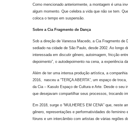
Como mencionado anteriormente, a montagem é uma invest
algum momento. Que celebra a vida que não se tem. Que
coloca o tempo em suspensão.
Sobre a Cia Fragmento de Dança
Sob a direção de Vanessa Macedo, a Cia Fragmento de D
sediado na cidade de São Paulo, desde 2002. Ao longo do
interessada em discutir gênero, autoimagem, fricção entr
depoimento”, o autodepoimento na cena, a experiência da 
Além de ter uma intensa produção artística, a companhia e
2016, nasceu a “TERÇA ABERTA”, um espaço de troca, de
da Cia – Kasulo Espaço de Cultura e Arte. Desde o seu in
que desejavam compartilhar seus processos, trocando im
Em 2018, surge o “MULHERES EM CENA” que, neste ano, r
gênero, representações e performatividades do feminino e
fóruns e um intercâmbio com artistas de várias regiões d