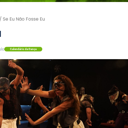
/
Se Eu Não Fosse Eu
u
ulo
Calendário da Dança