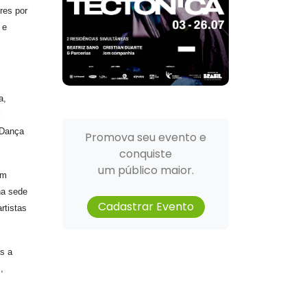
res por
 e
a,
l
“Dança
Promova seu evento e
conquiste
um público maior.
Em
na sede
Cadastrar Evento
rtistas
s a
,