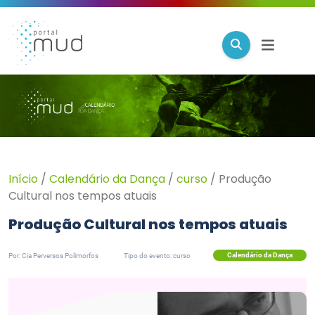
Início
/
Calendário da Dança
/
curso
/
Produção
Cultural nos tempos atuais
Produção Cultural nos tempos atuais
Calendário da Dança
Por: Cia Perversos Polimorfos
Tipo do evento: curso