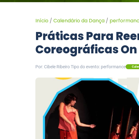
Início
/
Calendário da Dança
/
performan
Práticas Para Re
Coreográficas On 
Por: Cibele Ribeiro
Tipo do evento: performance
Cale