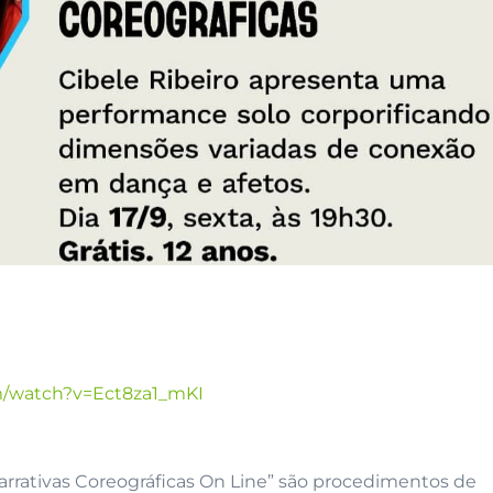
m/watch?v=Ect8za1_mKI
arrativas Coreográficas On Line” são procedimentos de