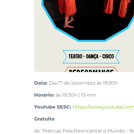
Data:
Dia 17 de Setembro às 19:30h
Horário:
às 19:30h | 15 min
Youtube SESC:
https://www.youtube.co
Gratuito
As “Práticas Para Reencantar o Mundo – N