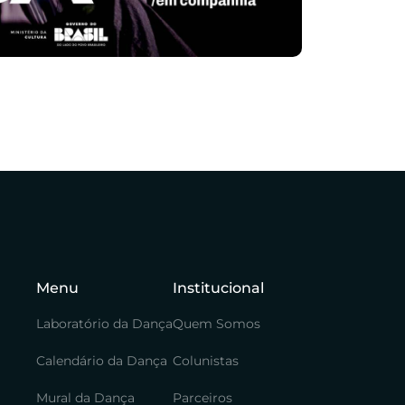
Menu
Institucional
Laboratório da Dança
Quem Somos
Calendário da Dança
Colunistas
Mural da Dança
Parceiros