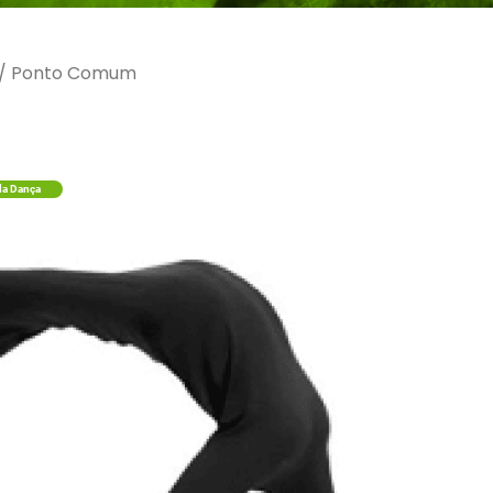
/
Ponto Comum
da Dança