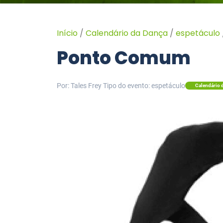
Início
/
Calendário da Dança
/
espetáculo
Ponto Comum
Por: Tales Frey
Tipo do evento: espetáculo
Calendário 