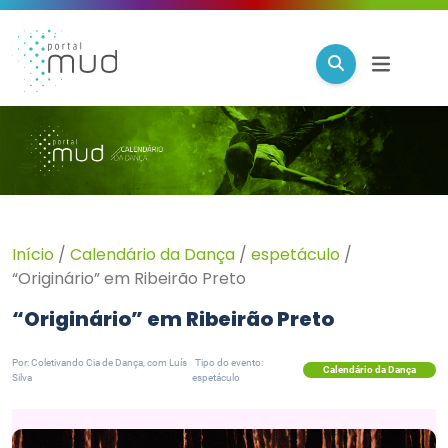
Início
/
Calendário da Dança
/
espetáculo
/
“Originário” em Ribeirão Preto
“Originário” em Ribeirão Preto
Por: Coletivando Cia de Dança, com Luís
Tipo do evento:
Calendário da Dança
Silva
espetáculo