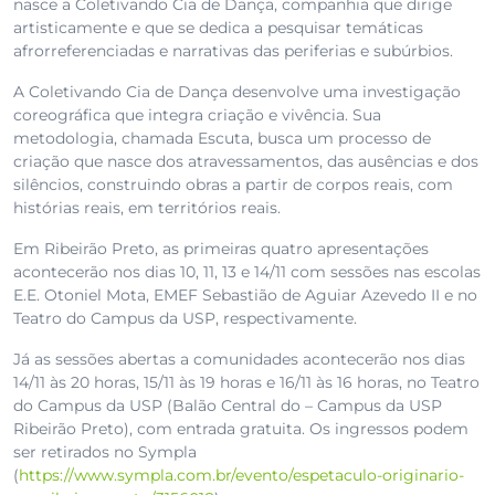
nasce a Coletivando Cia de Dança, companhia que dirige
artisticamente e que se dedica a pesquisar temáticas
afrorreferenciadas e narrativas das periferias e subúrbios.
A Coletivando Cia de Dança desenvolve uma investigação
coreográfica que integra criação e vivência. Sua
metodologia, chamada Escuta, busca um processo de
criação que nasce dos atravessamentos, das ausências e dos
silêncios, construindo obras a partir de corpos reais, com
histórias reais, em territórios reais.
Em Ribeirão Preto, as primeiras quatro apresentações
acontecerão nos dias 10, 11, 13 e 14/11 com sessões nas escolas
E.E. Otoniel Mota, EMEF Sebastião de Aguiar Azevedo II e no
Teatro do Campus da USP, respectivamente.
Já as sessões abertas a comunidades acontecerão nos dias
14/11 às 20 horas, 15/11 às 19 horas e 16/11 às 16 horas, no Teatro
do Campus da USP (Balão Central do – Campus da USP
Ribeirão Preto), com entrada gratuita. Os ingressos podem
ser retirados no Sympla
(
https://www.sympla.com.br/evento/espetaculo-originario-