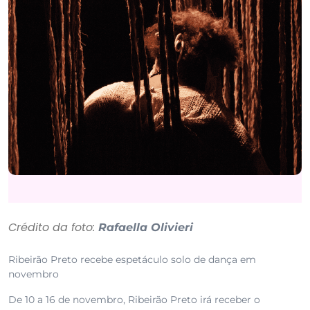
Crédito da foto:
Rafaella Olivieri
Ribeirão Preto recebe espetáculo solo de dança em
novembro
De 10 a 16 de novembro, Ribeirão Preto irá receber o