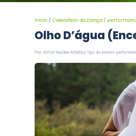
Início
/
Calendário da Dança
/
performan
Olho D’água (Enc
Por: AVOA! Núcleo Artístico
Tipo do evento: performa