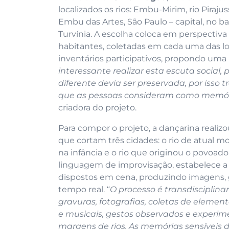
localizados os rios: Embu-Mirim, rio Piraj
Embu das Artes, São Paulo – capital, no ba
Turvínia. A escolha coloca em perspecti
habitantes, coletadas em cada uma das l
inventários participativos, propondo uma
interessante realizar esta escuta socia
diferente devia ser preservada, por isso
que as pessoas consideram como memóri
criadora do projeto.
Para compor o projeto, a dançarina realizo
que cortam três cidades: o rio de atual mo
na infância e o rio que originou o povoa
linguagem de improvisação, estabelece a 
dispostos em cena, produzindo imagens, 
tempo real. “
O processo é transdisciplina
gravuras, fotografias, coletas de element
e musicais, gestos observados e experime
margens de rios. As memórias sensíveis d