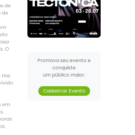
os de
o de
 em
ito
oisa
s. O
Promova seu evento e
conquiste
um público maior.
 rios
vivido
Cadastrar Evento
s em
s,
noras
os,