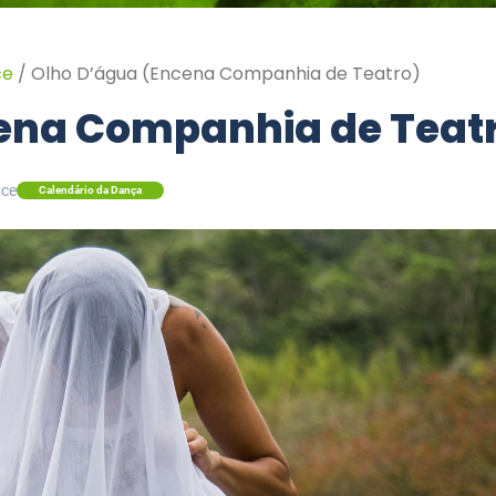
ce
/
Olho D’água (Encena Companhia de Teatro)
ena Companhia de Teat
nce
Calendário da Dança