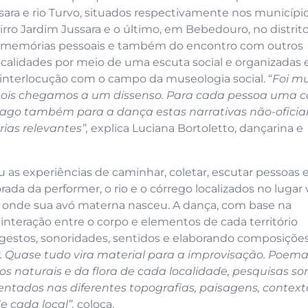
ussara e rio Turvo, situados respectivamente nos municípi
irro Jardim Jussara e o último, em Bebedouro, no distrit
va memórias pessoais e também do encontro com outros
ocalidades por meio de uma escuta social e organizadas
 interlocução com o campo da museologia social. “
Foi mu
l, pois chegamos a um dissenso. Para cada pessoa uma c
 trago também para a dança estas narrativas não-oficiai
as relevantes”,
explica Luciana Bortoletto, dançarina e
u as experiências de caminhar, coletar, escutar pessoas e
rada da performer, o rio e o córrego localizados no lugar 
do onde sua avó materna nasceu. A dança, com base na
interação entre o corpo e elementos de cada território
gestos, sonoridades, sentidos e elaborando composiçõe
r. Quase tudo vira material para a improvisação. Poema
os naturais e da flora de cada localidade, pesquisas so
ntados nas diferentes topografias, paisagens, context
e cada local”,
coloca.