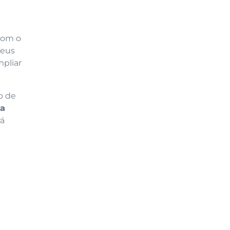
com o
seus
pliar
o de
da
rá