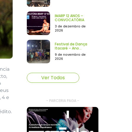
IMARP 12 ANOS –
CONVOCATÓRIA
3 de dezembro de
2026
Festival de Dança
Itacaré – Ano...
9 de novembro de
2026
ncia
to,
Ver Todos
o
seus
 4 e
- PARCERIA PAGA -
dito.