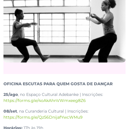
OFICINA ESCUTAS PARA QUEM GOSTA DE DANÇAR
25/ago
, no Espaço Cultural Adebanke | Inscrições:
https://forms.gle/4oAkAhnVWmxeeg8Z6
08/set
, na Curanderia Cultural | Inscrições:
https://forms.gle/Qz56DnijafYwcWMu9
Horários:
17h às 19h