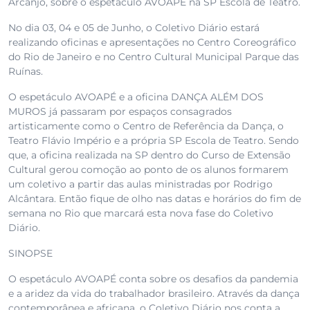
Arcanjo, sobre o espetáculo AVOAPÉ na SP Escola de Teatro.
No dia 03, 04 e 05 de Junho, o Coletivo Diário estará
realizando oficinas e apresentações no Centro Coreográfico
do Rio de Janeiro e no Centro Cultural Municipal Parque das
Ruínas.
O espetáculo AVOAPÉ e a oficina DANÇA ALÉM DOS
MUROS já passaram por espaços consagrados
artisticamente como o Centro de Referência da Dança, o
Teatro Flávio Império e a própria SP Escola de Teatro. Sendo
que, a oficina realizada na SP dentro do Curso de Extensão
Cultural gerou comoção ao ponto de os alunos formarem
um coletivo a partir das aulas ministradas por Rodrigo
Alcântara. Então fique de olho nas datas e horários do fim de
semana no Rio que marcará esta nova fase do Coletivo
Diário.
SINOPSE
O espetáculo AVOAPÉ conta sobre os desafios da pandemia
e a aridez da vida do trabalhador brasileiro. Através da dança
contemporânea e africana, o Coletivo Diário nos conta a