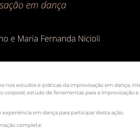
o nos estudos e práticas da improvisação em dança, int
o corporal, estudo de ferramentas para a improvisação e
e experiência em dança para participar desta ação.
amação completa: