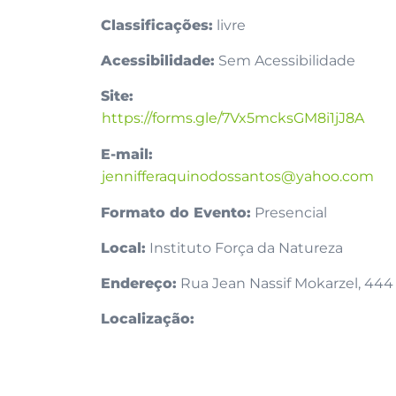
Classificações:
livre
Acessibilidade:
Sem Acessibilidade
Site:
https://forms.gle/7Vx5mcksGM8i1jJ8A
E-mail:
jennifferaquinodossantos@yahoo.com
Formato do Evento:
Presencial
Local:
Instituto Força da Natureza
Endereço:
Rua Jean Nassif Mokarzel, 444
Localização: