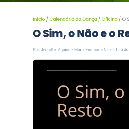
Início
/
Calendário da Dança
/
Oficina
/
O 
O Sim, o Não e o 
Por: Jenniffer Aquino e Maria Fernanda Nicioli
Tipo do