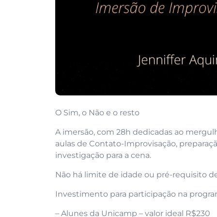
O Sim, o Não e o resto
A imersão, com 28h dedicadas ao mergulh
aulas de Contato-Improvisação, preparaçã
investigação para a cena.
Não há limite de idade ou pré-requisito d
Investimento para participação na progr
– Alunes da Unicamp – valor ideal R$230