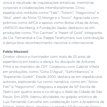
única é resultado de inquietações artísticas, memórias
corporais e colaborações interdisciplinares. Criou
espetáculos notáveis como “Tabi”, “Totem”, “Hagoromo” e
“Aka”, além do filme “O Monge e o Touro”. Agraciada com
prêmios como APCA e apoios como Bolsa Vitae de Artes,
UNESCO-Aschberg, e Fundação Japão, destacou-se em
produções como “Foi Carmen” e “Heart of Gold”. Integrante
da Cia. Tamanduá e Cia. Pappa Tarahumara, sua contribuição
à dança teve reconhecimento nacional e internacional.
Fabio Mazzoni
Diretor cênico e iluminador com mais de 25 anos de
experiência em teatro e dança, foi discípulo de Antunes
Filho e ex-membro do CPT. Colaborou com Gabriel Villela
em produções, como “Gota D’Água”, “Saltimbancos” e
“Esperando Godot”. Desde 2000, destaca-se em espetáculos
autorais, explorando luz como narrativa, como em “Amor
Fati” e “Hagoromo”. Integraou a equipe da SP Escola de
Teatro por quatro anos e co-dirigiu o Balé da Cidade de São
Paulo. Em 2019, liderou atividades no galpão artístico de
Luiz Fernando Carvalho em colaboração com a Academia de
Filmes. Além disso, idealizou o projeto SP Escola de Dança