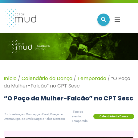
Início
/
Calendário da Dança
/
Temporada
/
“O Poço
da Mulher-Falcão” no CPT Sesc
“O Poço da Mulher-Falcão” no CPT Sesc
Tipo do
Por: Idealização, Concepção Geral, Direção e
Calendário da Dança
evento:
Dramaturgia, de Emilie Sugai e Fabio Mazzoni
Temporada