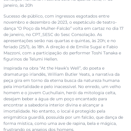
janeiro, às 20h
Sucesso de público, com ingressos esgotados entre
novembro e dezembro de 2023, o espetáculo de teatro-
dança “O Poço da Mulher-Falcão” volta em cartaz no dia 17
de janeiro, no CPT_SESC do Sesc Consolação. As
apresentações serão nas quartas e quintas, às 20h; e no
feriado (25/1), às 18h. A direção é de Emilie Sugai e Fabio
Mazzoni, com a participação do performer Toshi Tanaka e
figurinos de Telumi Hellen.
Inspirada na obra “At the Hawk’s Well”, do poeta e
dramaturgo irlandês, William Butler Yeats, a narrativa da
peça gira em torno da eterna busca da natureza humana
pela imortalidade e pelo inacessível. No enredo, um velho
homem e o jovem Cuchullain, herói da mitologia celta,
desejam beber a água de um poço encantado para
encontrar a sabedoria interior divina e alcançar a
imortalidade. No entanto, o local é protegido pela
enigmática guardiã, possuída por um falcão, que dança de
forma mística, como uma ave de rapina, bela e mágica,
frustrando os anseios dos homens.