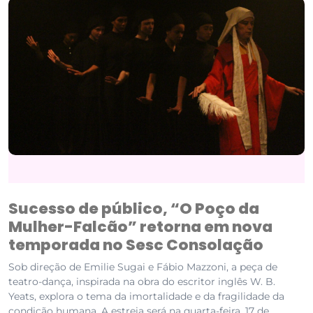
Sucesso de público, “O Poço da
Mulher-Falcão” retorna em nova
temporada no Sesc Consolação
Sob direção de Emilie Sugai e Fábio Mazzoni, a peça de
teatro-dança, inspirada na obra do escritor inglês W. B.
Yeats, explora o tema da imortalidade e da fragilidade da
condição humana. A estreia será na quarta-feira, 17 de