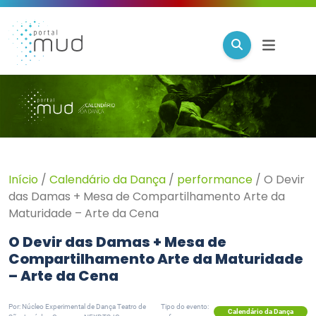
Início
/
Calendário da Dança
/
performance
/
O Devir
das Damas + Mesa de Compartilhamento Arte da
Maturidade – Arte da Cena
O Devir das Damas + Mesa de
Compartilhamento Arte da Maturidade
– Arte da Cena
Por: Núcleo Experimental de Dança Teatro de
Tipo do evento:
Calendário da Dança