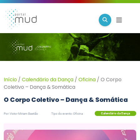
Início
/
Calendário da Dança
/
Oficina
/
O Corpo
Coletivo – Dança & Somática
O Corpo Coletivo – Dança & Somática
Calendário da Dança
Por: Victor Miriam Bastião
Tipo do evento: Oficina