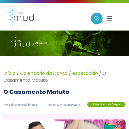
Início
/
Calendário da Dança
/
espetáculo
/
O
Casamento Matuto
O Casamento Matuto
Calendário da Dança
Por: Ballet Armorial do Brasil
Tipo do evento: espetáculo