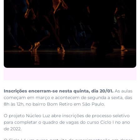
Inscrições encerram-se nesta quinta, dia 20/01.
As aulas
começam em março e acontecem de segunda a sexta, das
8h às 12h, no bairro Bom Retiro em São Paulo.
O projeto Núcleo Luz abre inscrições de processo seletivo
para completar o quadro de vagas do curso Ciclo I no ano
de 2022.