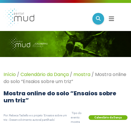
Início
/
Calendário da Dança
/
mostra
/
Mostra online
do solo “Ensaios sobre um triz”
Mostra online do solo “Ensaios sobre
um triz”
Tipo do
Por: Rebeca Tadiello e o projeto 'Ensaios sobre um
Calendário da Dança
evento:
triz - Desenvolvimento autoral partilhado'
mostra