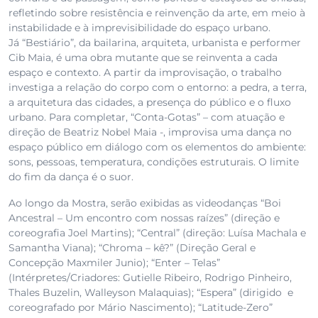
refletindo sobre resistência e reinvenção da arte, em meio à
instabilidade e à imprevisibilidade do espaço urbano.
Já “Bestiário”, da bailarina, arquiteta, urbanista e performer
Cib Maia, é uma obra mutante que se reinventa a cada
espaço e contexto. A partir da improvisação, o trabalho
investiga a relação do corpo com o entorno: a pedra, a terra,
a arquitetura das cidades, a presença do público e o fluxo
urbano. Para completar, “Conta-Gotas” – com atuação e
direção de Beatriz Nobel Maia -, improvisa uma dança no
espaço público em diálogo com os elementos do ambiente:
sons, pessoas, temperatura, condições estruturais. O limite
do fim da dança é o suor.
Ao longo da Mostra, serão exibidas as videodanças “Boi
Ancestral – Um encontro com nossas raízes” (direção e
coreografia Joel Martins); “Central” (direção: Luísa Machala e
Samantha Viana); “Chroma – kê?” (Direção Geral e
Concepção Maxmiler Junio); “Enter – Telas”
(Intérpretes/Criadores: Gutielle Ribeiro, Rodrigo Pinheiro,
Thales Buzelin, Walleyson Malaquias); “Espera” (dirigido e
coreografado por Mário Nascimento); “Latitude-Zero”