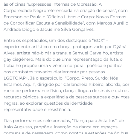
às oficinas “Expressões Internas de Opressão: A
Corporeidade Negroreferenciada na criação de cenas”, com
Emerson de Paula e “Oficina Libras e Corpo: Novas Formas
de Corporificar Escuta e Sensibilidade”, com Marcos Aurélio
Andrade Diogo e Jaqueline Silva Gonçalves.
Entre os espetáculos, um dos destaques é “BOX” –
experimento artístico em dança, protagonizado por Dýãnà
Alves, artista não-binária trans, e Samuel Carvalho, artista
gay cisgênero. Mais do que uma representação da luta, o
trabalho propõe uma vivência corporal, poética e política
dos combates travados diariamente por pessoas
LGBTQIAP+. Já o espetáculo “Corpo, Preto, Surdo: Nós
Estamos Aqui!”, dirigido por Carlandreia Ribeiro, aborda, por
meio de performance física, dança, língua de sinais e outros
recursos cênicos, a experiência de pessoas surdas e ouvintes
negras, ao explorar questões de identidade,
representatividade e resistência.
Das performances selecionadas, “Dança para Asfaltos”, de
Italo Augusto, propõe a inserção da dança em espaços
comuns e de passagem, como pontos e estações de ônibus,