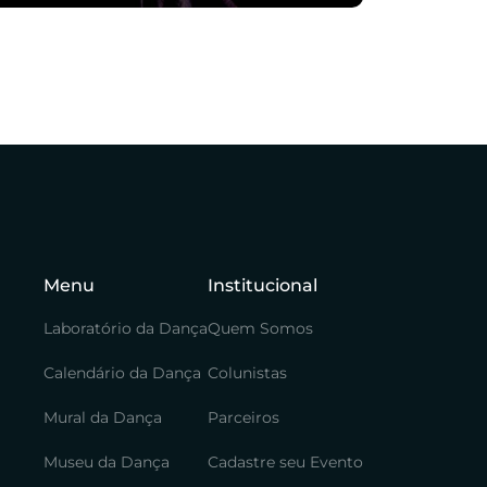
Menu
Institucional
Laboratório da Dança
Quem Somos
Calendário da Dança
Colunistas
Mural da Dança
Parceiros
Museu da Dança
Cadastre seu Evento