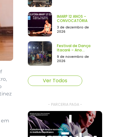
IMARP 12 ANOS –
CONVOCATÓRIA
3 de dezembro de
2026
Festival de Dança
Itacaré – Ano...
9 de novembro de
2026
f
ro,
Ver Todos
o
tinez
- PARCERIA PAGA -
u em