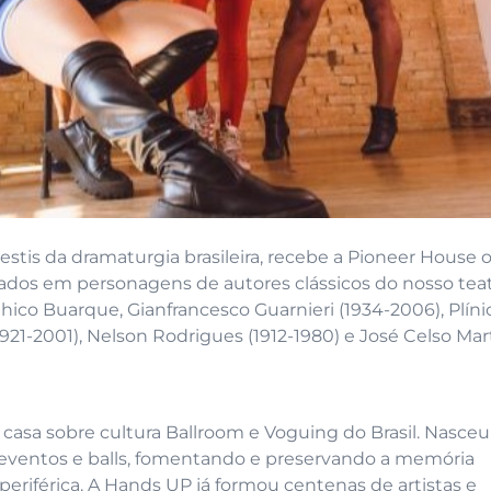
stis da dramaturgia brasileira, recebe a Pioneer House o
dos em personagens de autores clássicos do nosso teat
ico Buarque, Gianfrancesco Guarnieri (1934-2006), Plíni
1921-2001), Nelson Rodrigues (1912-1980) e José Celso Mar
 casa sobre cultura Ballroom e Voguing do Brasil. Nasce
 eventos e
balls
, fomentando e preservando a memória
periférica. A Hands UP já formou centenas de artistas e