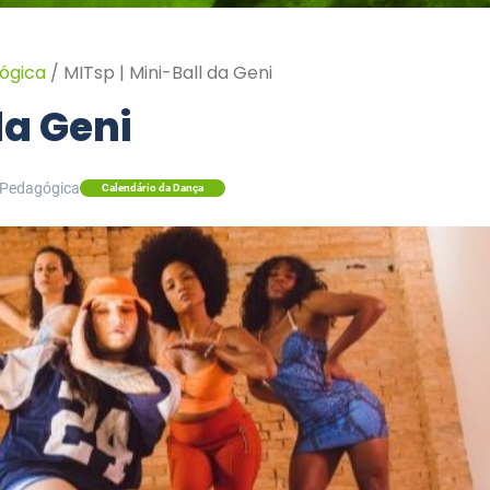
ógica
/
MITsp | Mini-Ball da Geni
da Geni
 Pedagógica
Calendário da Dança