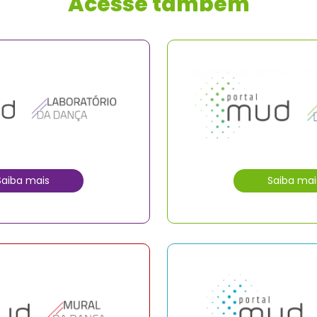
Acesse também
Saiba mais
Saiba mai