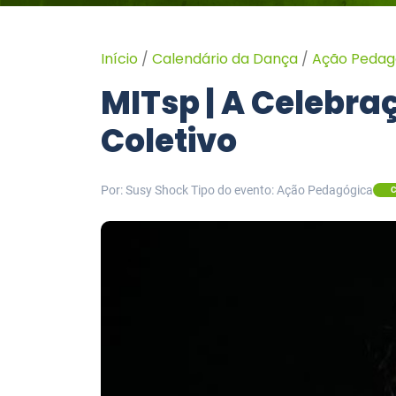
Início
/
Calendário da Dança
/
Ação Pedag
MITsp | A Celebr
Coletivo
Por: Susy Shock
Tipo do evento: Ação Pedagógica
C