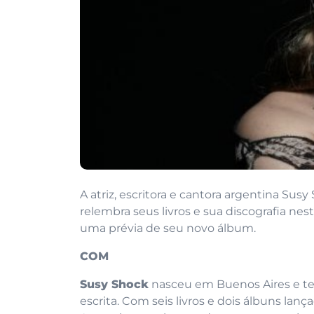
A atriz, escritora e cantora argentina Sus
relembra seus livros e sua discografia n
uma prévia de seu novo álbum.
COM
Susy Shock
nasceu em Buenos Aires e te
escrita. Com seis livros e dois álbuns lan