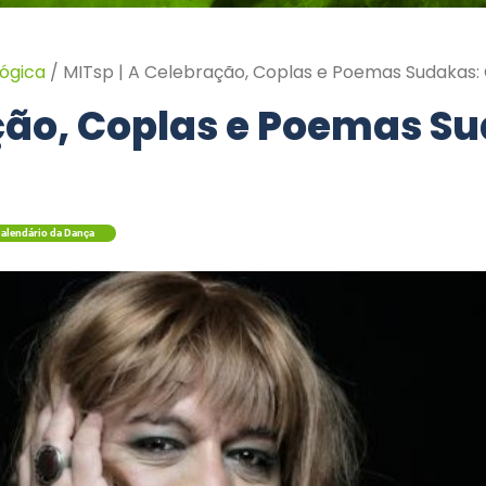
ógica
/
MITsp | A Celebração, Coplas e Poemas Sudakas: 
ação, Coplas e Poemas S
alendário da Dança