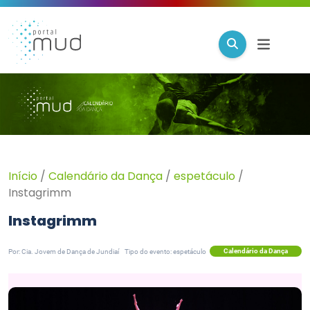
Início
/
Calendário da Dança
/
espetáculo
/
Instagrimm
Instagrimm
Calendário da Dança
Por: Cia. Jovem de Dança de Jundiaí
Tipo do evento: espetáculo