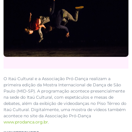
O Itaú Cultural e a Associação Pró-Dança realizam a
primeira edição da Mostra Internacional de Dança de São
Paulo (MID-SP). A programação acontece presencialmente
na sede do Itaú Cultural, com espetáculos e mesas de
debates, além da exibição de videodanças no Piso Térreo do
Itaú Cultural. Digitalmente, uma mostra de vídeos também
acontece no site da Associação Pró-Dança
www.prodanca.org.br
.