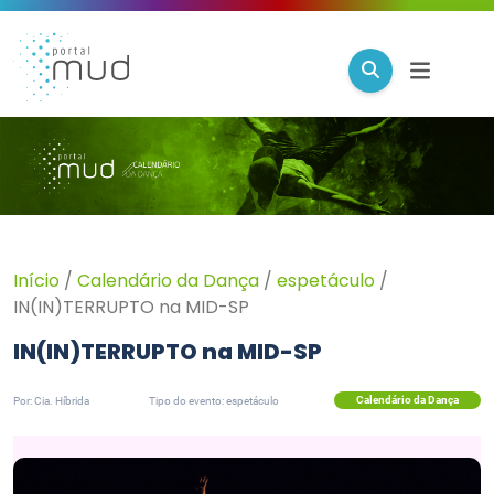
Início
/
Calendário da Dança
/
espetáculo
/
IN(IN)TERRUPTO na MID-SP
IN(IN)TERRUPTO na MID-SP
Calendário da Dança
Por: Cia. Híbrida
Tipo do evento: espetáculo