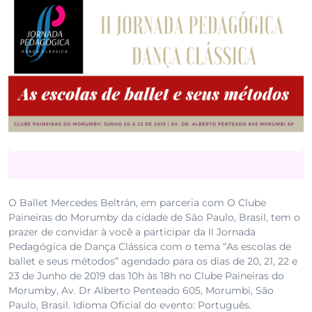
O Ballet Mercedes Beltrán, em parceria com O Clube
Paineiras do Morumby da cidade de São Paulo, Brasil, tem o
prazer de convidar à você a participar da II Jornada
Pedagógica de Dança Clássica com o tema “As escolas de
ballet e seus métodos” agendado para os dias de 20, 21, 22 e
23 de Junho de 2019 das 10h às 18h no Clube Paineiras do
Morumby, Av. Dr Alberto Penteado 605, Morumbi, São
Paulo, Brasil. Idioma Oficial do evento: Português.