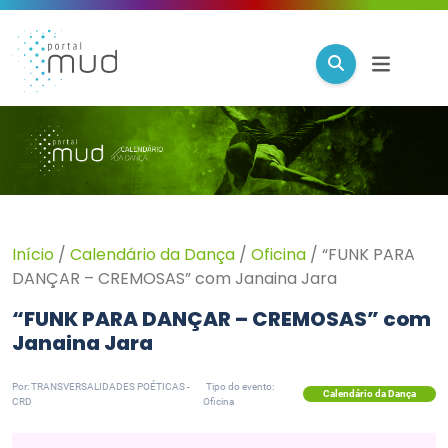
Início
/
Calendário da Dança
/
Oficina
/
“FUNK PARA
DANÇAR – CREMOSAS” com Janaina Jara
“FUNK PARA DANÇAR – CREMOSAS” com
Janaina Jara
Por: TRANSVERSALIDADES POÉTICAS -
Tipo do evento:
Calendário da Dança
CRD
Oficina