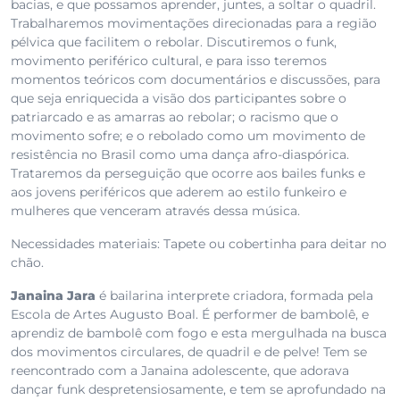
bacias, e que possamos aprender, juntes, a soltar o quadril.
Trabalharemos movimentações direcionadas para a região
pélvica que facilitem o rebolar. Discutiremos o funk,
movimento periférico cultural, e para isso teremos
momentos teóricos com documentários e discussões, para
que seja enriquecida a visão dos participantes sobre o
patriarcado e as amarras ao rebolar; o racismo que o
movimento sofre; e o rebolado como um movimento de
resistência no Brasil como uma dança afro-diaspórica.
Trataremos da perseguição que ocorre aos bailes funks e
aos jovens periféricos que aderem ao estilo funkeiro e
mulheres que venceram através dessa música.
Necessidades materiais: Tapete ou cobertinha para deitar no
chão.
Janaina Jara
é bailarina interprete criadora, formada pela
Escola de Artes Augusto Boal. É performer de bambolê, e
aprendiz de bambolê com fogo e esta mergulhada na busca
dos movimentos circulares, de quadril e de pelve! Tem se
reencontrado com a Janaina adolescente, que adorava
dançar funk despretensiosamente, e tem se aprofundado na