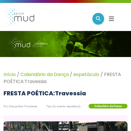
Início
/
Calendário da Dança
/
espetáculo
/
FRESTA
POÉTICA:Travessia
FRESTA POÉTICA:Travessia
Calendário da Dança
Por: Dança Sem Fronteiras
Tipo do evento: espetáculo