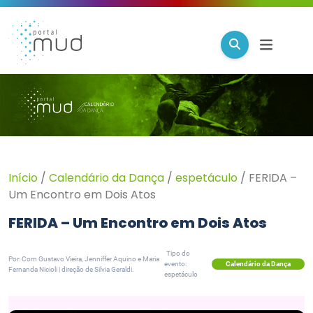
Início
/
Calendário da Dança
/
espetáculo
/
FERIDA –
Um Encontro em Dois Atos
FERIDA – Um Encontro em Dois Atos
Tipo do
Por: Com Gustavo Vieira, Jenniffer Aquino e Maria
Calendário da Dança
evento:
Fernanda Nicioli | direção de Silvia Geraldi.
espetáculo