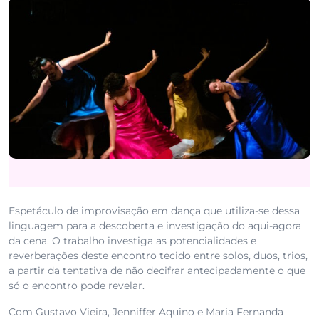
Espetáculo de improvisação em dança que utiliza-se dessa
linguagem para a descoberta e investigação do aqui-agora
da cena. O trabalho investiga as potencialidades e
reverberações deste encontro tecido entre solos, duos, trios,
a partir da tentativa de não decifrar antecipadamente o que
só o encontro pode revelar.
Com Gustavo Vieira, Jenniffer Aquino e Maria Fernanda