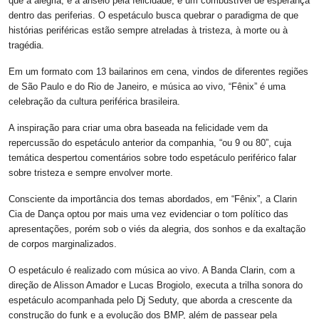
que a alegria, e a anseio pela felicidade, é um combustível de esperança
dentro das periferias. O espetáculo busca quebrar o paradigma de que
histórias periféricas estão sempre atreladas à tristeza, à morte ou à
tragédia.
Em um formato com 13 bailarinos em cena, vindos de diferentes regiões
de São Paulo e do Rio de Janeiro, e música ao vivo, “Fênix” é uma
celebração da cultura periférica brasileira.
A inspiração para criar uma obra baseada na felicidade vem da
repercussão do espetáculo anterior da companhia, “ou 9 ou 80”, cuja
temática despertou comentários sobre todo espetáculo periférico falar
sobre tristeza e sempre envolver morte.
Consciente da importância dos temas abordados, em “Fênix”, a Clarin
Cia de Dança optou por mais uma vez evidenciar o tom político das
apresentações, porém sob o viés da alegria, dos sonhos e da exaltação
de corpos marginalizados.
O espetáculo é realizado com música ao vivo. A Banda Clarin, com a
direção de Alisson Amador e Lucas Brogiolo, executa a trilha sonora do
espetáculo acompanhada pelo Dj Seduty, que aborda a crescente da
construção do funk e a evolução dos BMP, além de passear pela