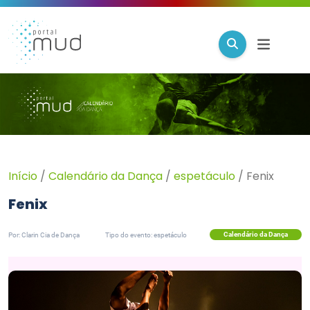
Início
/
Calendário da Dança
/
espetáculo
/
Fenix
Fenix
Calendário da Dança
Por: Clarin Cia de Dança
Tipo do evento: espetáculo