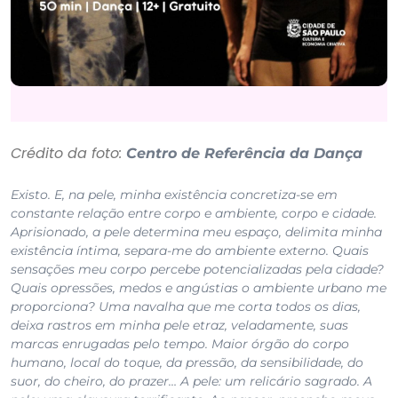
Crédito da foto:
Centro de Referência da Dança
Existo. E, na pele, minha existência concretiza-se em
constante relação entre corpo e ambiente, corpo e cidade.
Aprisionado, a pele determina meu espaço, delimita minha
existência íntima, separa-me do ambiente externo. Quais
sensações meu corpo percebe potencializadas pela cidade?
Quais opressões, medos e angústias o ambiente urbano me
proporciona? Uma navalha que me corta todos os dias,
deixa rastros em minha pele e
traz, veladamente, suas
marcas enrugadas pelo tempo. Maior órgão do corpo
humano, local do toque, da pressão, da sensibilidade, do
suor, do cheiro, do prazer… A pele: um relicário sagrado. A