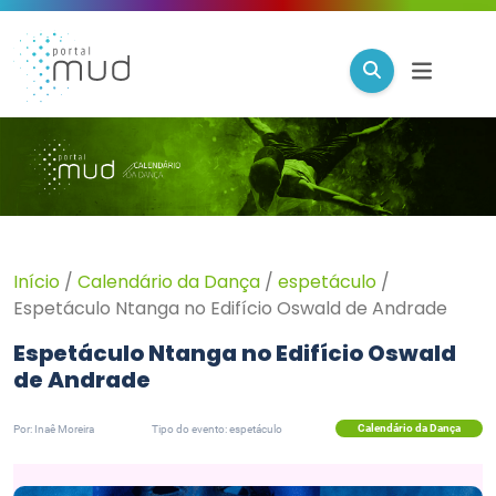
Início
/
Calendário da Dança
/
espetáculo
/
Espetáculo Ntanga no Edifício Oswald de Andrade
Espetáculo Ntanga no Edifício Oswald
de Andrade
Calendário da Dança
Por: Inaê Moreira
Tipo do evento: espetáculo