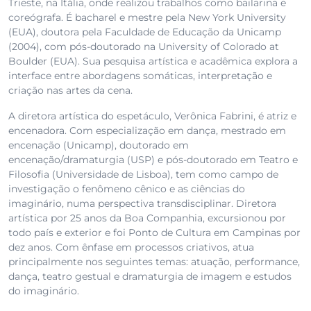
Trieste, na Itália, onde realizou trabalhos como bailarina e
coreógrafa. É bacharel e mestre pela New York University
(EUA), doutora pela Faculdade de Educação da Unicamp
(2004), com pós-doutorado na University of Colorado at
Boulder (EUA). Sua pesquisa artística e acadêmica explora a
interface entre abordagens somáticas, interpretação e
criação nas artes da cena.
A diretora artística do espetáculo, Verônica Fabrini, é atriz e
encenadora. Com especialização em dança, mestrado em
encenação (Unicamp), doutorado em
encenação/dramaturgia (USP) e pós-doutorado em Teatro e
Filosofia (Universidade de Lisboa), tem como campo de
investigação o fenômeno cênico e as ciências do
imaginário, numa perspectiva transdisciplinar. Diretora
artística por 25 anos da Boa Companhia, excursionou por
todo país e exterior e foi Ponto de Cultura em Campinas por
dez anos. Com ênfase em processos criativos, atua
principalmente nos seguintes temas: atuação, performance,
dança, teatro gestual e dramaturgia de imagem e estudos
do imaginário.