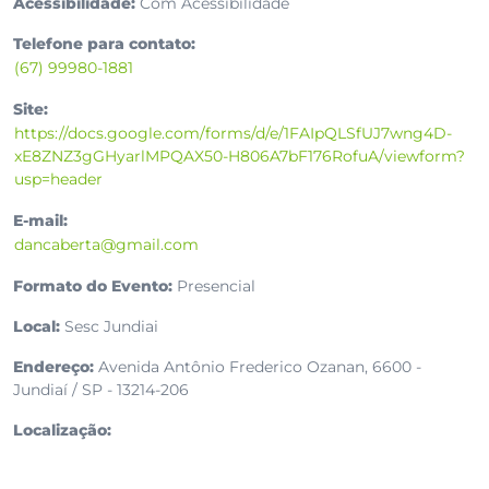
Acessibilidade:
Com Acessibilidade
Telefone para contato:
(67) 99980-1881
Site:
https://docs.google.com/forms/d/e/1FAIpQLSfUJ7wng4D-
xE8ZNZ3gGHyarlMPQAX50-H806A7bF176RofuA/viewform?
usp=header
E-mail:
dancaberta@gmail.com
Formato do Evento:
Presencial
Local:
Sesc Jundiai
Endereço:
Avenida Antônio Frederico Ozanan, 6600 -
Jundiaí / SP - 13214-206
Localização: