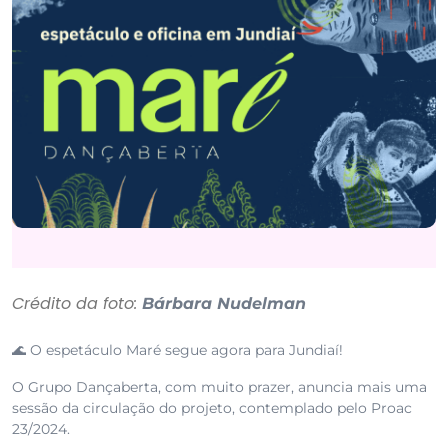
Crédito da foto:
Bárbara Nudelman
🌊 O espetáculo Maré segue agora para Jundiaí!
O Grupo Dançaberta, com muito prazer, anuncia mais uma
sessão da circulação do projeto, contemplado pelo Proac
23/2024.