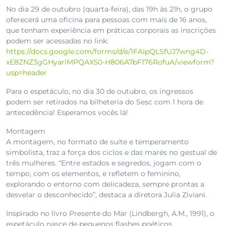
No dia 29 de outubro (quarta-feira), das 19h às 21h, o grupo
oferecerá uma oficina para pessoas com mais de 16 anos,
que tenham experiência em práticas corporais as inscrições
podem ser acessadas no link:
https://docs.google.com/forms/d/e/1FAIpQLSfUJ7wng4D-
xE8ZNZ3gGHyarlMPQAX50-H806A7bF176RofuA/viewform?
usp=header
Para o espetáculo, no dia 30 de outubro, os ingressos
podem ser retirados na bilheteria do Sesc com 1 hora de
antecedência! Esperamos vocês lá!
Montagem
A montagem, no formato de suíte e temperamento
simbolista, traz a força dos ciclos e das marés no gestual de
três mulheres. “Entre estados e segredos, jogam com o
tempo, com os elementos, e refletem o feminino,
explorando o entorno com delicadeza, sempre prontas a
desvelar o desconhecido”, destaca a diretora Julia Ziviani.
Inspirado no livro Presente do Mar (Lindbergh, A.M., 1991), o
espetáculo nasce de pequenos flashes poéticos,