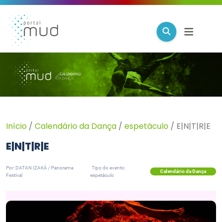
Início
/
Calendário da Dança
/
espetáculo
/
E|N|T|R|E
E|N|T|R|E
Por: DATAN IZAKÁ / Panorama
Tipo do evento:
Calendário da Dança
Festival
espetáculo