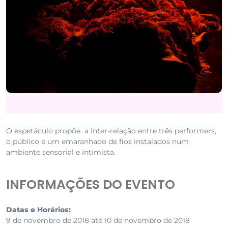
O espetáculo propõe a inter-relação entre três performers,
o público e um emaranhado de fios instalados num
ambiente sensorial e intimista.
INFORMAÇÕES DO EVENTO
Datas e Horários:
9 de novembro de 2018 até 10 de novembro de 2018