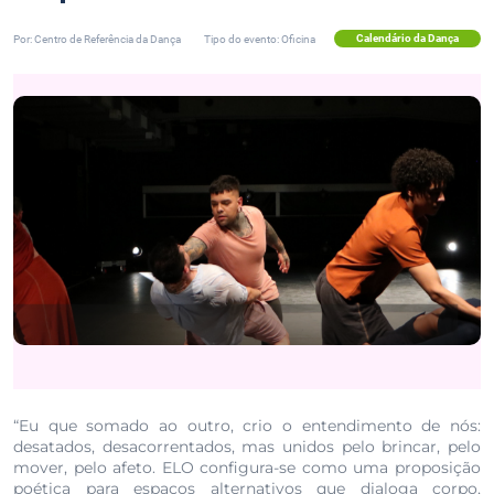
Calendário da Dança
Por: Centro de Referência da Dança
Tipo do evento: Oficina
“Eu que somado ao outro, crio o entendimento de nós:
desatados, desacorrentados, mas unidos pelo brincar, pelo
mover, pelo afeto. ELO configura-se como uma proposição
poética para espaços alternativos que dialoga corpo,