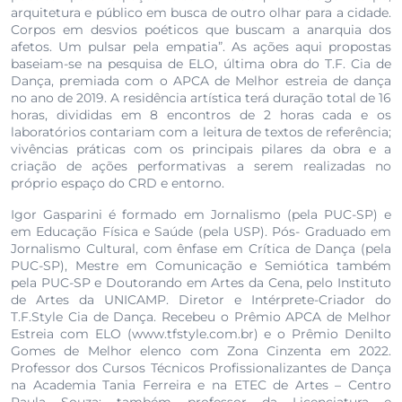
arquitetura e público em busca de outro olhar para a cidade.
Corpos em desvios poéticos que buscam a anarquia dos
afetos. Um pulsar pela empatia”. As ações aqui propostas
baseiam-se na pesquisa de ELO, última obra do T.F. Cia de
Dança, premiada com o APCA de Melhor estreia de dança
no ano de 2019. A residência artística terá duração total de 16
horas, divididas em 8 encontros de 2 horas cada e os
laboratórios contariam com a leitura de textos de referência;
vivências práticas com os principais pilares da obra e a
criação de ações performativas a serem realizadas no
próprio espaço do CRD e entorno.
Igor Gasparini é formado em Jornalismo (pela PUC-SP) e
em Educação Física e Saúde (pela USP). Pós- Graduado em
Jornalismo Cultural, com ênfase em Crítica de Dança (pela
PUC-SP), Mestre em Comunicação e Semiótica também
pela PUC-SP e Doutorando em Artes da Cena, pelo Instituto
de Artes da UNICAMP. Diretor e Intérprete-Criador do
T.F.Style Cia de Dança. Recebeu o Prêmio APCA de Melhor
Estreia com ELO (www.tfstyle.com.br) e o Prêmio Denilto
Gomes de Melhor elenco com Zona Cinzenta em 2022.
Professor dos Cursos Técnicos Profissionalizantes de Dança
na Academia Tania Ferreira e na ETEC de Artes – Centro