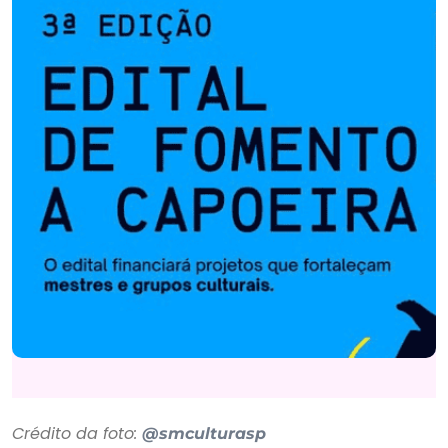
Crédito da foto:
@smculturasp