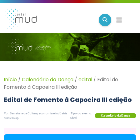
Início
/
Calendário da Dança
/
edital
/
Edital de
Fomento à Capoeira III edição
Edital de Fomento à Capoeira III edição
Por: Secretaria da Cultura, economia e indústria
Tipo do evento:
Calendário da Dança
criativas sp
edital