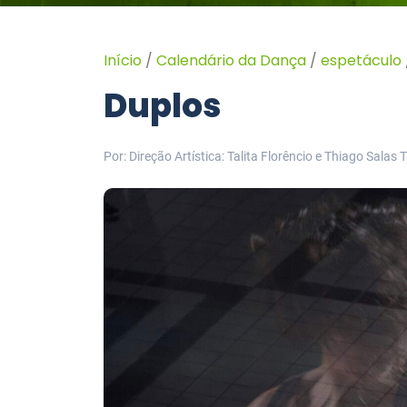
Início
/
Calendário da Dança
/
espetáculo
Duplos
Por: Direção Artística: Talita Florêncio e Thiago Salas
T