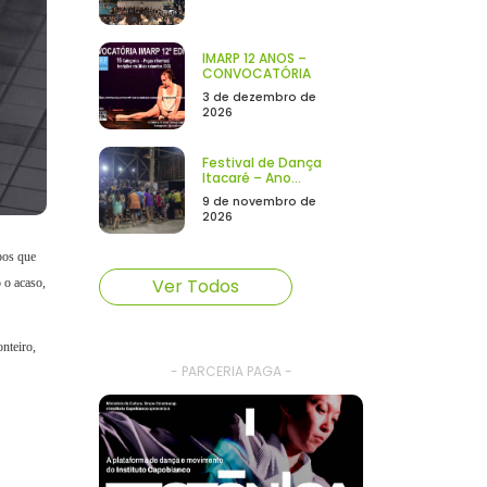
IMARP 12 ANOS –
CONVOCATÓRIA
3 de dezembro de
2026
Festival de Dança
Itacaré – Ano...
9 de novembro de
2026
pos que
Ver Todos
 o acaso,
nteiro,
- PARCERIA PAGA -