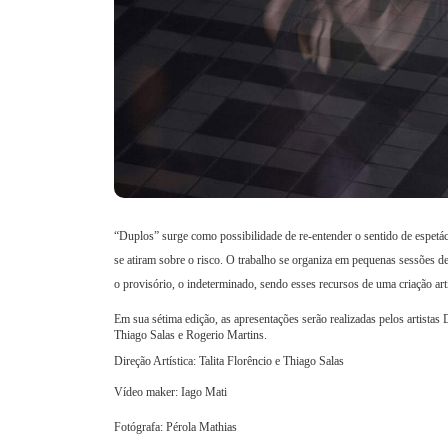
“Duplos” surge como possibilidade de re-entender o sentido de espetác
se atiram sobre o risco. O trabalho se organiza em pequenas sessões de
o provisório, o indeterminado, sendo esses recursos de uma criação art
Em sua sétima edição, as apresentações serão realizadas pelos artista
Thiago Salas e Rogerio Martins.
Direção Artística: Talita Florêncio e Thiago Salas
Vídeo maker: Iago Mati
Fotógrafa: Pérola Mathias