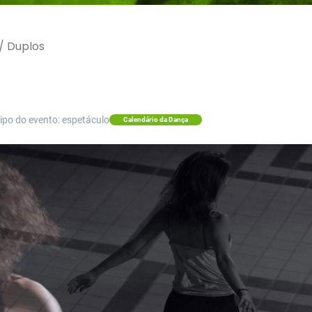
/
Duplos
ipo do evento: espetáculo
Calendário da Dança