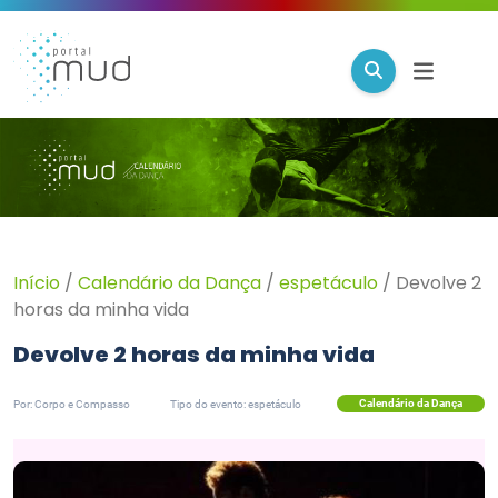
Início
/
Calendário da Dança
/
espetáculo
/
Devolve 2
horas da minha vida
Devolve 2 horas da minha vida
Calendário da Dança
Por: Corpo e Compasso
Tipo do evento: espetáculo