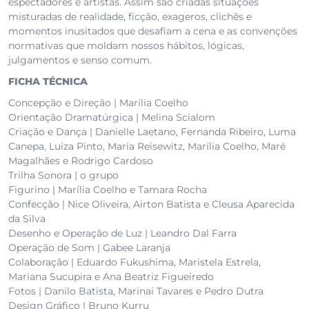
espectadores e artistas. Assim são criadas situações
misturadas de realidade, ficção, exageros, clichês e
momentos inusitados que desafiam a cena e as convenções
normativas que moldam nossos hábitos, lógicas,
julgamentos e senso comum.
FICHA TÉCNICA
Concepção e Direção | Marília Coelho
Orientação Dramatúrgica | Melina Scialom
Criação e Dança | Danielle Laetano, Fernanda Ribeiro, Luma
Canepa, Luiza Pinto, Maria Reisewitz, Marília Coelho, Maré
Magalhães e Rodrigo Cardoso
Trilha Sonora | o grupo
Figurino | Marília Coelho e Tamara Rocha
Confecção | Nice Oliveira, Airton Batista e Cleusa Aparecida
da Silva
Desenho e Operação de Luz | Leandro Dal Farra
Operação de Som | Gabee Laranja
Colaboração | Eduardo Fukushima, Maristela Estrela,
Mariana Sucupira e Ana Beatriz Figueiredo
Fotos | Danilo Batista, Marinai Tavares e Pedro Dutra
Design Gráfico | Bruno Kurru