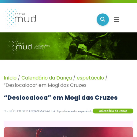
Início
/
Calendário da Dança
/
espetáculo
/
“Deslocaloca” em Mogi das Cruzes
“Deslocaloca” em Mogi das Cruzes
Calendário da Dança
Por: NÚCLEO DE DANÇAS MAYA-LILA
Tipo do evento: espetáculo