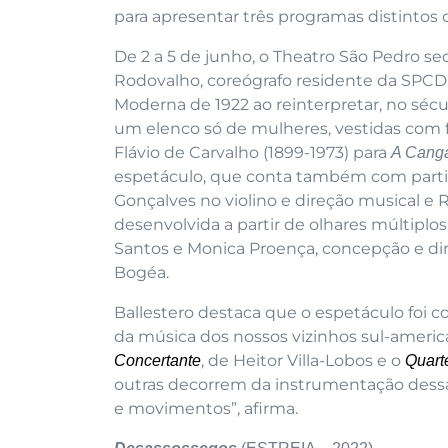
para apresentar três programas distintos 
De 2 a 5 de junho, o Theatro São Pedro sed
Rodovalho, coreógrafo residente da SPCD
Moderna de 1922 ao reinterpretar, no sécu
um elenco só de mulheres, vestidas com 
Flávio de Carvalho (1899-1973) para
A Canga
espetáculo, que conta também com partic
Gonçalves no violino e direção musical e 
desenvolvida a partir de olhares múltiplo
Santos e Monica Proença, concepção e dir
Bogéa.
Ballestero destaca que o espetáculo foi
da música dos nossos vizinhos sul-americ
, de Heitor Villa-Lobos e o
Concertante
Quarte
outras decorrem da instrumentação dessas
e movimentos”, afirma.