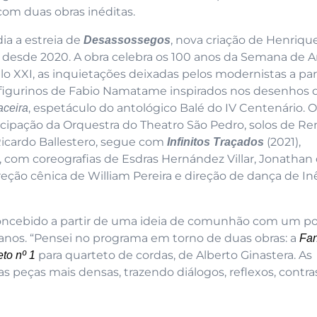
com duas obras inéditas.
ia a estreia de
, nova criação de Henriqu
Desassossegos
 desde 2020. A obra celebra os 100 anos da Semana de A
lo XXI, as inquietações deixadas pelos modernistas a par
figurinos de Fabio Namatame inspirados nos desenhos 
, espetáculo do antológico Balé do IV Centenário. O
ceira
ipação da Orquestra do Theatro São Pedro, solos de R
Ricardo Ballestero, segue com
(2021),
Infinitos
Traçados
s, com coreografias de Esdras Hernández Villar, Jonathan
eção cênica de William Pereira e direção de dança de In
 concebido a partir de uma ideia de comunhão com um p
anos. “Pensei no programa em torno de duas obras: a
Fan
para quarteto de cordas, de Alberto Ginastera. As
to nº 1
 peças mais densas, trazendo diálogos, reflexos, contra