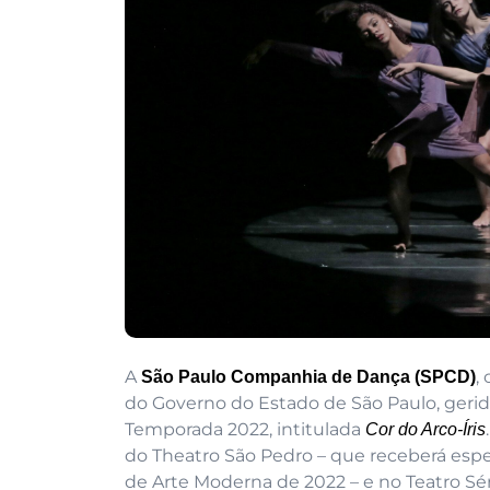
A
,
São Paulo Companhia de Dança (SPCD)
do Governo do Estado de São Paulo, gerida
Temporada 2022, intitulada
Cor do Arco-Íris
do Theatro São Pedro – que receberá espe
de Arte Moderna de 2022 – e no Teatro Sé