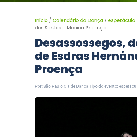
Início
/
Calendário da Dança
/
espetáculo
dos Santos e Monica Proença
Desassossegos, de
de Esdras Hernánd
Proença
Por: São Paulo Cia de Dança
Tipo do evento: espetácu