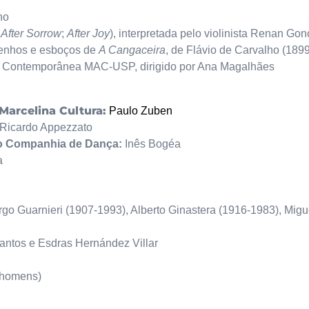
ho
;
After
Sorrow
;
After
Joy
), interpretada pelo violinista Renan Go
senhos e esboços de
A Cangaceira
, de Flávio de Carvalho (1899
te Contemporânea MAC-USP, dirigido por Ana Magalhães
Marcelina Cultura:
Paulo Zuben
Ricardo Appezzato
ulo Companhia de Dança:
Inês Bogéa
a
rgo Guarnieri (1907-1993), Alberto Ginastera (1916-1983), Migu
antos e Esdras Hernández Villar
(homens)