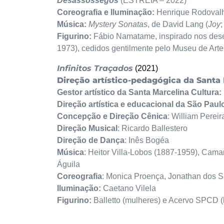
Desassossegos
(ESTREIA – 2022)
Coreografia e Iluminação:
Henrique Rodoval
Música:
Mystery
Sonatas
, de David Lang (
Joy
Figurino:
Fábio Namatame, inspirado nos de
1973), cedidos gentilmente pelo Museu de Ar
Infinitos Traçados
(2021)
Direção artístico-pedagógica da Santa 
Gestor artístico da Santa Marcelina Cultura:
Direção artística e educacional da São Pa
Concepção e Direção Cênica
: William Pereir
Direção Musical
: Ricardo Ballestero
Direção de Dança
: Inês Bogéa
Música
: Heitor Villa-Lobos (1887-1959), Cama
Águila
Coreografia
: Monica Proença, Jonathan dos S
Iluminação:
Caetano Vilela
Figurino:
Balletto (mulheres) e Acervo SPCD 