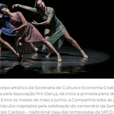
 corpo artístico da Secretaria de Cultura e Economia Criat
 pela Associação Pró-Dança, dá início à primeira parte d
. Entre os meses de maio e junho, a Companhia sobe ao 
táculos inspirados pela celebração do centenário da S
rgio Cardoso – tradicional casa das temporadas da SPCD 