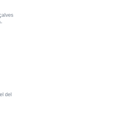
nçalves
-
el del