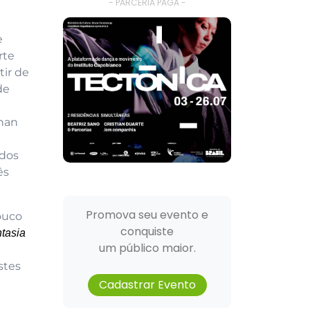
- PARCERIA PAGA -
e
rte
tir de
de
enan
 dos
ês
Promova seu evento e
ouco
conquiste
tasia
um público maior.
stes
Cadastrar Evento