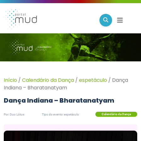
Início
/
Calendário da Dança
/
espetáculo
/
Dança
Indiana – Bharatanatyam
Dança Indiana – Bharatanatyam
Calendário da Dança
Por: Duo Lótus
Tipo do evento: espetáculo