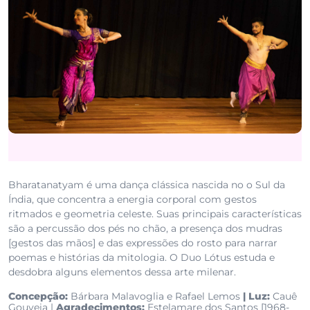
Bharatanatyam é uma dança clássica nascida no o Sul da
Índia, que concentra a energia corporal com gestos
ritmados e geometria celeste. Suas principais características
são a percussão dos pés no chão, a presença dos mudras
[gestos das mãos] e das expressões do rosto para narrar
poemas e histórias da mitologia. O Duo Lótus estuda e
desdobra alguns elementos dessa arte milenar.
Concepção:
Bárbara Malavoglia e Rafael Lemos
| Luz:
Cauê
Gouveia |
Agradecimentos:
Estelamare dos Santos [1968-