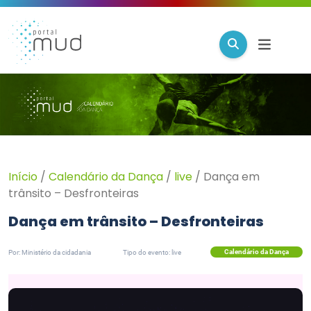
Início
/
Calendário da Dança
/
live
/
Dança em
trânsito – Desfronteiras
Dança em trânsito – Desfronteiras
Calendário da Dança
Por: Ministério da cidadania
Tipo do evento: live