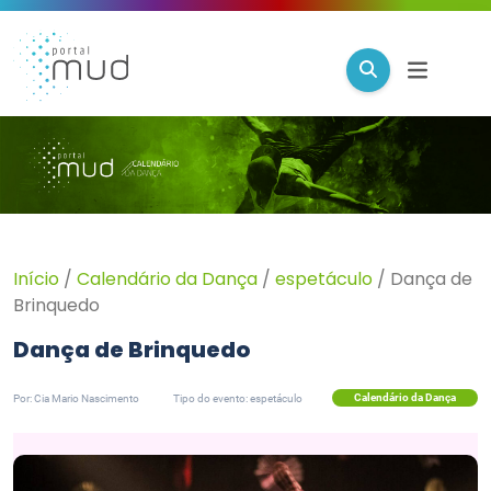
Início
/
Calendário da Dança
/
espetáculo
/
Dança de
Brinquedo
Dança de Brinquedo
Calendário da Dança
Por: Cia Mario Nascimento
Tipo do evento: espetáculo