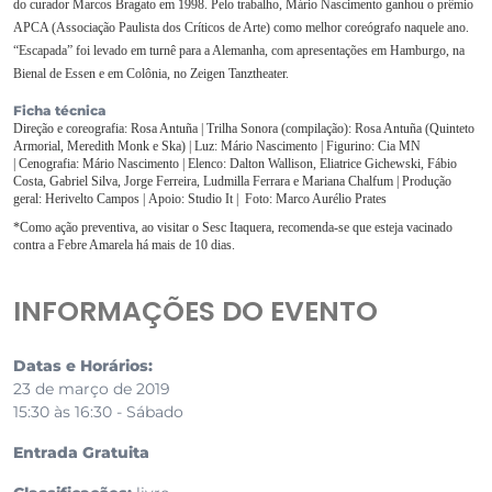
do curador Marcos Bragato em 1998. Pelo trabalho, Mário Nascimento ganhou o prêmio
APCA (Associação Paulista dos Críticos de Arte) como melhor coreógrafo naquele ano.
“Escapada” foi levado em turnê para a Alemanha, com apresentações em Hamburgo, na
Bienal de Essen e em Colônia, no Zeigen Tanztheater.
Ficha técnica
Direção e coreografia: Rosa Antuña | Trilha Sonora (compilação): Rosa Antuña (Quinteto
Armorial, Meredith Monk e Ska) | Luz: Mário Nascimento | Figurino: Cia MN
| Cenografia: Mário Nascimento | Elenco: Dalton Wallison, Eliatrice Gichewski, Fábio
Costa, Gabriel Silva, Jorge Ferreira, Ludmilla Ferrara e Mariana Chalfum | Produção
geral: Herivelto Campos | Apoio: Studio It | Foto: Marco Aurélio Prates
*Como ação preventiva, ao visitar o Sesc Itaquera, recomenda-se que esteja vacinado
contra a Febre Amarela há mais de 10 dias.
INFORMAÇÕES DO EVENTO
Datas e Horários:
23 de março de 2019
15:30 às 16:30 - Sábado
Entrada Gratuita