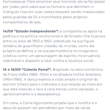
homossexual. Para amenizar seus horrores, ele se fez passar
por judeu, pois sabia que os homens que detinham o
triângulo rosa em suas vestes estavam sendo massacrados
pelos guardas da SS e humilhados pelos próprios
companheiros de sela.
14/09 “Estado Independente”:
a companhia se apoia na
poética e na política revolucionária de Ernesto Che Guevara
entre os anos de 1950 e 1960, sobretudo na sua figura
lendária de guerrilheiro cidadão do mundo, como ele
próprio se definia, e na sua permanência no imaginário
coletivo como um personagem de espírito incorruptível,
indomável e disposto a lutar contra a injustiça social.
15 e 16/09 “Colonia Penal”: i
nspirado na obra homônima
de Franz Kafka (1883 -1924) e na ditadura militar brasileira
(1964-1985). A dança explora a visão ampla e original do
escritor tcheco para o indivíduo e sua relação ao meio em
que está inserido e leva à cena temas como opressão, o
aprisionamento e a desesperança.
Em cena, a Carne Agonizante propõe que o insólito e o
absurdo possam ser percebidos por meio de várias