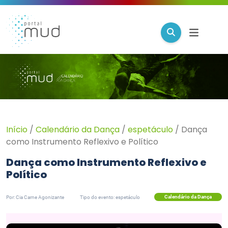
Início
/
Calendário da Dança
/
espetáculo
/
Dança
como Instrumento Reflexivo e Político
Dança como Instrumento Reflexivo e
Político
Calendário da Dança
Por: Cia Carne Agonizante
Tipo do evento: espetáculo