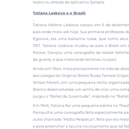
teatro ou através do aplicativo Sympla.
Tatiana Leskova e o Brasil:
Tatiana Hélène Leskova nasceu em 6 de dezembro d
país onde mora até hoje. Sua primeira professora 
Egorova, era uma bailarina russa, que como seus
1917. Tatiana Leskova mudou-se para o Brasil e
Palace. Dançou uma coreografia de Vaslak Veltche
da guerra, e que mais tarde lecionou no país.
Ainda em 1944, mais precisamente no mês de dezem
das colegas do Original Ballet Russo Tamara Grigorie
Wilson Morelli, em uma pequena récita organizada 
Branco desenvolvesse um sonho de criar uma comp
surgiu o “Ballet da Juventude”, inspirado no “Ballet 
Em 1945, Tatiana fez uma pequena estréia no Theat
Pampulha uma coreografia feita especialmente para
outra chamada “Motto Perpetuo”, feita por ela mes
e para preencher a lacuna no orçamento que tal fat