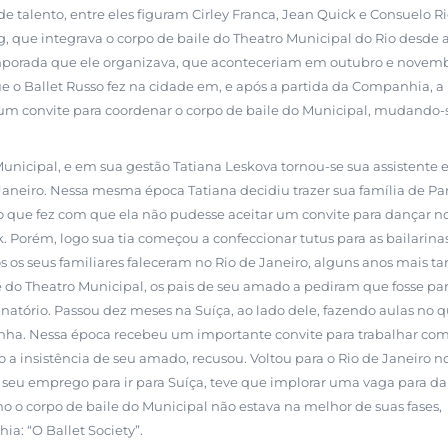
 talento, entre eles figuram Cirley Franca, Jean Quick e Consuelo Ri
, que integrava o corpo de baile do Theatro Municipal do Rio desde 
emporada que ele organizava, que aconteceriam em outubro e novemb
e o Ballet Russo fez na cidade em, e após a partida da Companhia, a
 um convite para coordenar o corpo de baile do Municipal, mudando-
unicipal, e em sua gestão Tatiana Leskova tornou-se sua assistente 
Janeiro. Nessa mesma época Tatiana decidiu trazer sua família de Par
, o que fez com que ela não pudesse aceitar um convite para dançar n
. Porém, logo sua tia começou a confeccionar tutus para as bailarina
os os seus familiares faleceram no Rio de Janeiro, alguns anos mais ta
do Theatro Municipal, os pais de seu amado a pediram que fosse par
natório. Passou dez meses na Suíça, ao lado dele, fazendo aulas no q
ha. Nessa época recebeu um importante convite para trabalhar co
 a insistência de seu amado, recusou. Voltou para o Rio de Janeiro n
 o seu emprego para ir para Suíça, teve que implorar uma vaga para d
 o corpo de baile do Municipal não estava na melhor de suas fases,
a: “O Ballet Society”.