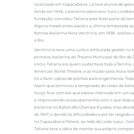
localizada em Copacabana. Lá teve alunos de grande
Ainda em 1946, o bailarino estoniano Yuco Lindberg
fundação, convidou Tatiana para fazer parte da t
Alguns meses antes assistiu a última temporada qu
famosa bailarina Nina Verchinia, em 1938, aceitou
o Rio.
Verchinina teve uma curta e atribulada gestão no M
primeira-bailarina do Theatro Municipal do Rio de 
inicio, Tatiana era quem sustentava toda a família
American Ballet Theatre, e se mudar para Nova York
tio a fazer cópias de plantas para engenheiros. Tod
Assim que terminou a temporada do corpo de baile 
Suíça, ficar com ele que estava internado em um sa
e improvisando os equipamentos com o que dispun
bailarina no Ballet dês Champs-Elysées, mas devido
de 1947, e devido às dificuldades e por ter largado
no Copacabana Palace, ao lado de Leda Iuqui. Como
Tatiana teve a idéia de montar sua própria companhi