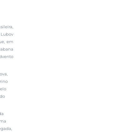
ileira,
, Lubov
que, em
cabana
advento
ova,
rino
elo
ndo
da
uma
egada,