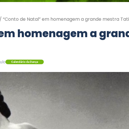
/
“Conto de Natal” em homenagem a grande mestra Tat
” em homenagem a grand
ulo
Calendário da Dança