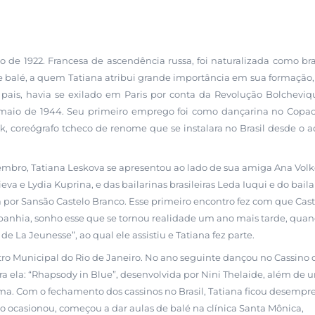
e 1922. Francesa de ascendência russa, foi naturalizada como bras
de balé, a quem Tatiana atribui grande importância em sua formação
 pais, havia se exilado em Paris por conta da Revolução Bolchevi
m maio de 1944. Seu primeiro emprego foi como dançarina no Copa
k, coreógrafo tcheco de renome que se instalara no Brasil desde o 
bro, Tatiana Leskova se apresentou ao lado de sua amiga Ana Volk
va e Lydia Kuprina, e das bailarinas brasileiras Leda Iuqui e do baila
por Sansão Castelo Branco. Esse primeiro encontro fez com que Cast
anhia, sonho esse que se tornou realidade um ano mais tarde, qua
de La Jeunesse”, ao qual ele assistiu e Tatiana fez parte.
ro Municipal do Rio de Janeiro. No ano seguinte dançou no Cassino 
 ela: “Rhapsody in Blue”, desenvolvida por Nini Thelaide, além de 
ma. Com o fechamento dos cassinos no Brasil, Tatiana ficou desempr
o ocasionou, começou a dar aulas de balé na clínica Santa Mônica,