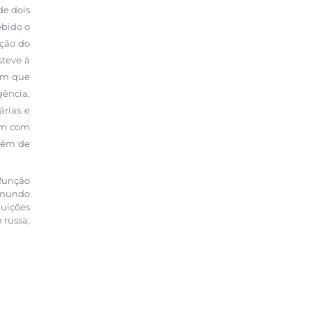
de dois
ebido o
eção do
steve à
 em que
gência,
árias e
vam com
além de
 função
o mundo
buições
 russa,