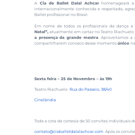
A
Cia de Ballet Dalal Achcar
homenageará 
internacionalmente conhecida e respeitada, agr
Ballet profissional no Brasil.
Em nome de todos os profissionais da dança e d
Natal”,
atualmente em cartaz no Teatro Riachuelo R
a presença
da grande mestra
.
Aproveitamos a o
compartilharem conosco desse momento
único
n
Sexta feira – 25 de Novembro – às 19h
Teatro Riachuelo-
Rua do Passeio, 38/40
Cinelândia
Toda a cota de cortesia de 50 convites individuais d
contato@ciaballetdalalachcar.
com
Após os convite