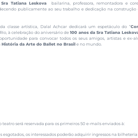
a
Sra Tatiana Leskova
bailarina, professora, remontadora e cor
adecendo publicamente ao seu trabalho e dedicação na construção
a classe artística, Dalal Achcar dedicará um espetáculo do “
Co
io, à celebração do aniversário de
100 anos da Sra Tatiana Leskov
portunidade para convocar todos os seus amigos, artistas e ex-a
a
História da Arte do Ballet no Brasil
e no mundo.
o teatro será reservada para os primeiros 50 e-mails enviados à:
s esgotados, os interessados poderão adquirir ingressos na bilheteria