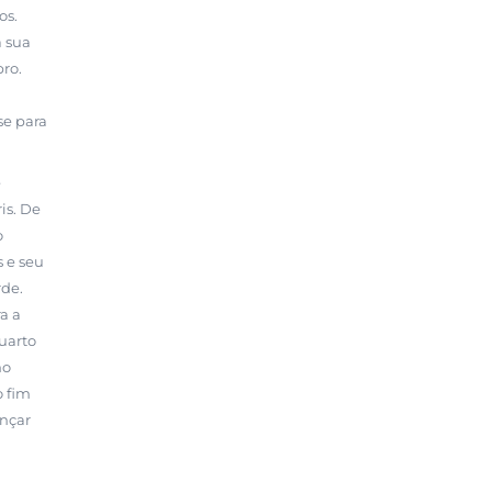
os.
a sua
ro.
se para
e
is. De
o
s e seu
rde.
a a
uarto
mo
o fim
ançar