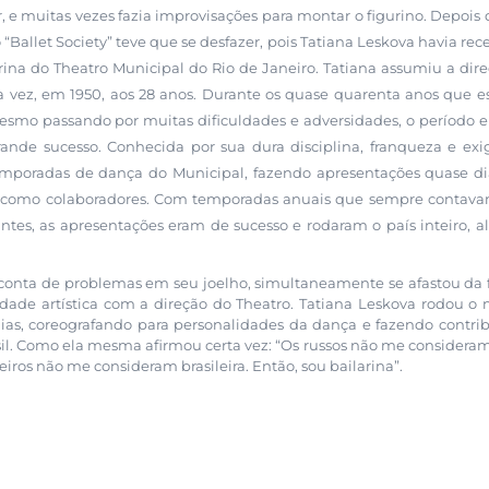
e muitas vezes fazia improvisações para montar o figurino. Depois 
 “Ballet Society” teve que se desfazer, pois Tatiana Leskova havia rec
larina do Theatro Municipal do Rio de Janeiro. Tatiana assumiu a dir
ra vez, em 1950, aos 28 anos. Durante os quase quarenta anos que e
s. Mesmo passando por muitas dificuldades e adversidades, o período
grande sucesso. Conhecida por sua dura disciplina, franqueza e exi
emporadas de dança do Municipal, fazendo apresentações quase di
íses como colaboradores. Com temporadas anuais que sempre conta
antes, as apresentações eram de sucesso e rodaram o país inteiro, 
 conta de problemas em seu joelho, simultaneamente se afastou da
idade artística com a direção do Theatro. Tatiana Leskova rodou 
ias, coreografando para personalidades da dança e fazendo contri
il. Como ela mesma afirmou certa vez: “Os russos não me consideram
eiros não me consideram brasileira. Então, sou bailarina”.