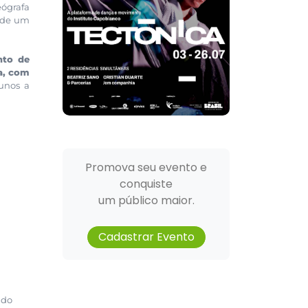
eógrafa
 de um
nto de
a, com
lunos a
Promova seu evento e
conquiste
um público maior.
Cadastrar Evento
 do