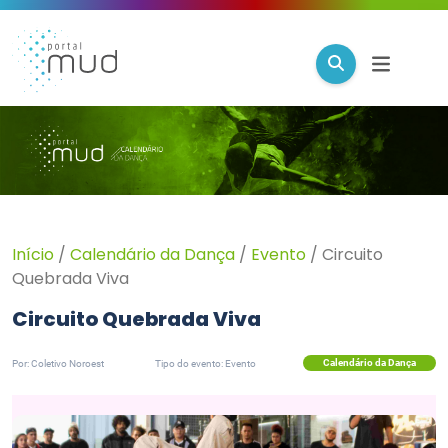
Início
/
Calendário da Dança
/
Evento
/
Circuito
Quebrada Viva
Circuito Quebrada Viva
Calendário da Dança
Por: Coletivo Noroest
Tipo do evento: Evento