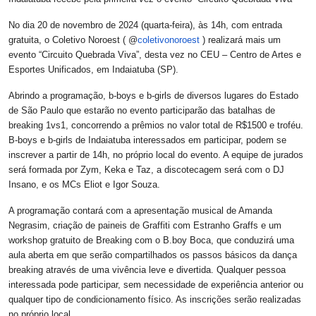
No dia 20 de novembro de 2024 (quarta-feira), às 14h, com entrada
gratuita, o Coletivo Noroest ( @
coletivonoroest
) realizará mais um
evento “Circuito Quebrada Viva”, desta vez no CEU – Centro de Artes e
Esportes Unificados, em Indaiatuba (SP).
Abrindo a programação, b-boys e b-girls de diversos lugares do Estado
de São Paulo que estarão no evento participarão das batalhas de
breaking 1vs1, concorrendo a prêmios no valor total de R$1500 e troféu.
B-boys e b-girls de Indaiatuba interessados em participar, podem se
inscrever a partir de 14h, no próprio local do evento. A equipe de jurados
será formada por Zym, Keka e Taz, a discotecagem será com o DJ
Insano, e os MCs Eliot e Igor Souza.
A programação contará com a apresentação musical de Amanda
Negrasim, criação de paineis de Graffiti com Estranho Graffs e um
workshop gratuito de Breaking com o B.boy Boca, que conduzirá uma
aula aberta em que serão compartilhados os passos básicos da dança
breaking através de uma vivência leve e divertida. Qualquer pessoa
interessada pode participar, sem necessidade de experiência anterior ou
qualquer tipo de condicionamento físico. As inscrições serão realizadas
no próprio local.