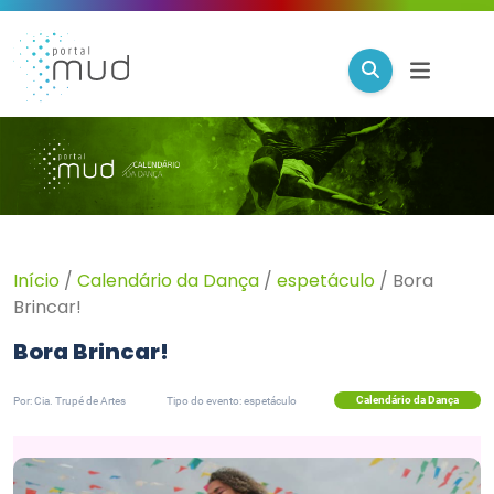
Início
/
Calendário da Dança
/
espetáculo
/
Bora
Brincar!
Bora Brincar!
Calendário da Dança
Por: Cia. Trupé de Artes
Tipo do evento: espetáculo