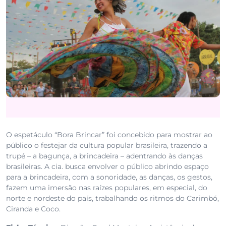
O espetáculo “Bora Brincar” foi concebido para mostrar ao
público o festejar da cultura popular brasileira, trazendo a
trupé – a bagunça, a brincadeira – adentrando às danças
brasileiras. A cia. busca envolver o público abrindo espaço
para a brincadeira, com a sonoridade, as danças, os gestos,
fazem uma imersão nas raízes populares, em especial, do
norte e nordeste do país, trabalhando os ritmos do Carimbó,
Ciranda e Coco.