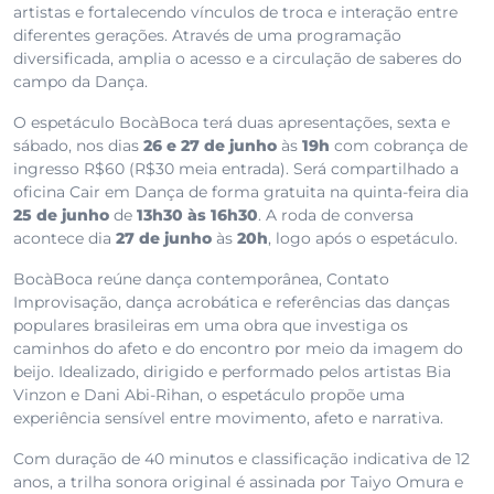
artistas e fortalecendo vínculos de troca e interação entre
diferentes gerações. Através de uma programação
diversificada, amplia o acesso e a circulação de saberes do
campo da Dança.
O espetáculo BocàBoca terá duas apresentações, sexta e
sábado, nos dias
26 e 27 de junho
às
19h
com cobrança de
ingresso R$60 (R$30 meia entrada). Será compartilhado a
oficina Cair em Dança de forma gratuita na quinta-feira dia
25 de junho
de
13h30 às 16h30
. A roda de conversa
acontece dia
27 de junho
às
20h
, logo após o espetáculo.
BocàBoca reúne dança contemporânea, Contato
Improvisação, dança acrobática e referências das danças
populares brasileiras em uma obra que investiga os
caminhos do afeto e do encontro por meio da imagem do
beijo. Idealizado, dirigido e performado pelos artistas Bia
Vinzon e Dani Abi-Rihan, o espetáculo propõe uma
experiência sensível entre movimento, afeto e narrativa.
Com duração de 40 minutos e classificação indicativa de 12
anos, a trilha sonora original é assinada por Taiyo Omura e