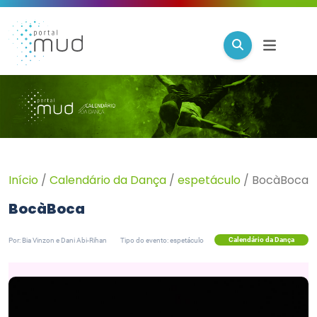
Início
/
Calendário da Dança
/
espetáculo
/
BocàBoca
BocàBoca
Calendário da Dança
Por: Bia Vinzon e Dani Abi-Rihan
Tipo do evento: espetáculo