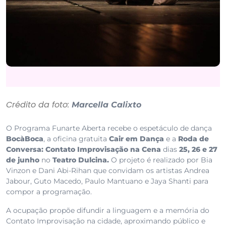
Crédito da foto:
Marcella Calixto
O Programa Funarte Aberta recebe o espetáculo de dança
BocàBoca
, a oficina gratuita
Cair em Dança
e a
Roda de
Conversa: Contato Improvisação na Cena
dias
25, 26 e 27
de junho
no
Teatro Dulcina.
O projeto é realizado por Bia
Vinzon e Dani Abi-Rihan que convidam os artistas Andrea
Jabour, Guto Macedo, Paulo Mantuano e Jaya Shanti para
compor a programação.
A ocupação propõe difundir a linguagem e a memória do
Contato Improvisação na cidade, aproximando público e