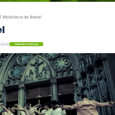
/
Biblioteca de Babel
el
táculo
Calendário da Dança