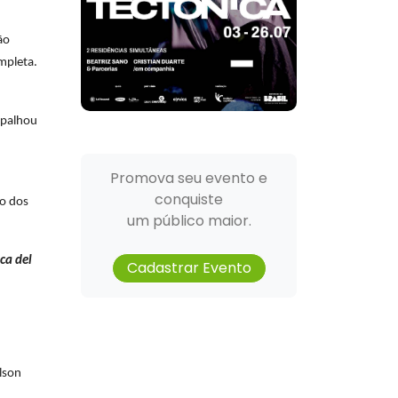
ão
mpleta.
spalhou
Promova seu evento e
conquiste
o dos
um público maior.
ca del
Cadastrar Evento
lson