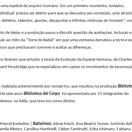
o, uma espécie de arquivo humano. Em um primeiro momento, isolados,
ividual’ precisa ser aberto para que se descubra seu conteúdo, pois ali est
defeitos, talentos, ajustes, desajustes e infinitas vivências do homem”, co
 de ideias e a produção passa a discutir questão de aceitações, inclusão e
usão ao mito da “Torre de Babel” em que uma ventania derrubou a torre e e
uos que precisavam conviver e aceitar as diferenças.
nos tiveram que estudar a teoria da Evolução da Espécie Humana, de Charles
eard Muybridge que se especializou em captar os movimentos de locomoçã
 realizada anteriormente por Ismael Ivo, que resultou na produção
Bibliote
. Há sete anos
Biblioteca del Corpo
foi apresentada por 25 integrantes do
Veneza, na Itália, que teve Ivo como diretor.
 Marcel Kaskeline |
Bailarinos:
Alyne Mach, Ana Beatriz Nunes, Antônio Adi
ila Ribeiro, Carolina Martinelli, Cleber Fantinatti, Erika Ishimaru, Fabiana