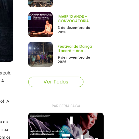
IMARP 12 ANOS –
CONVOCATÓRIA
3 de dezembro de
2026
Festival de Dança
Itacaré – Ano...
9 de novembro de
2026
às 20h,
Ver Todos
. A
o). A
- PARCERIA PAGA -
iu da
m sua
com os