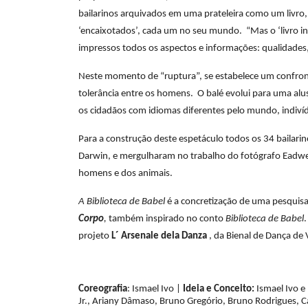
bailarinos arquivados em uma prateleira como um livr
‘encaixotados’, cada um no seu mundo. “Mas o ‘livro ind
impressos todos os aspectos e informações: qualidades, 
Neste momento de “ruptura”, se estabelece um confronto
tolerância entre os homens. O balé evolui para uma al
os cidadãos com idiomas diferentes pelo mundo, indivíd
Para a construção deste espetáculo todos os 34 bailari
Darwin, e mergulharam no trabalho do fotógrafo Eadw
homens e dos animais.
A Biblioteca de Babel
é a concretização de uma pesquisa
Corpo
,
também inspirado no conto
Biblioteca de Babel
projeto
L´ Arsenale dela Danza
, da Bienal de Dança de 
Coreografia
: Ismael Ivo |
Ideia e Conceito:
Ismael Ivo e
Jr., Ariany Dâmaso, Bruno Gregório, Bruno Rodrigues, Cam