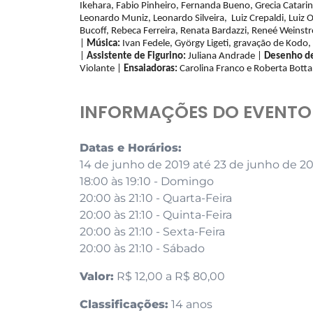
Ikehara, Fabio Pinheiro, Fernanda Bueno, Grecia Catarin
Leonardo Muniz, Leonardo Silveira, Luiz Crepaldi, Luiz 
Bucoff, Rebeca Ferreira, Renata Bardazzi, Reneé Weinstro
|
Música:
Ivan Fedele, György Ligeti, gravação de Kodo,
|
Assistente de Figurino:
Juliana Andrade |
Desenho de
Violante |
Ensaiadoras:
Carolina Franco e Roberta Botta
INFORMAÇÕES DO EVENTO
Datas e Horários:
14 de junho de 2019 até 23 de junho de 2
18:00 às 19:10 - Domingo
20:00 às 21:10 - Quarta-Feira
20:00 às 21:10 - Quinta-Feira
20:00 às 21:10 - Sexta-Feira
20:00 às 21:10 - Sábado
Valor:
R$ 12,00 a R$ 80,00
Classificações:
14 anos