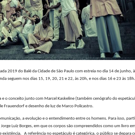
ada 2019 do Balé da Cidade de São Paulo com estreia no dia 14 de junho, 
da seguem nos dias 15, 19, 20, 21 e 22, às 20h, e nos dias 16 e 23 às 18h
eia e o conceito junto com Marcel Kaskeline (também cenógrafo do espetácul
ele Frauendorf e desenho de luz de Marco Policastro.
a comunicação, a evolução e o entendimento entre os homens. Para isso, part
no Jorge Luiz Borges, em que os corpos são compreendidos como um livro e
 existência. A referência no espetáculo é categórica, o público se depara 