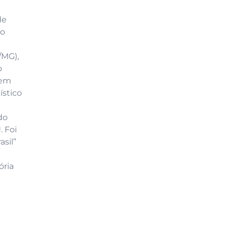
de
ro
/MG),
o
 em
ístico
do
 Foi
asil”
ória