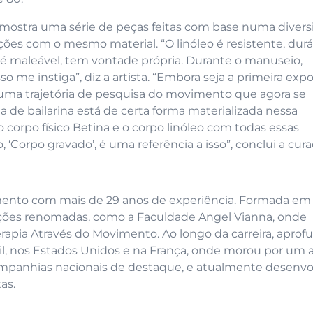
mostra uma série de peças feitas com base numa diver
ões com o mesmo material. “O linóleo é resistente, durá
 é maleável, tem vontade própria. Durante o manuseio,
 me instiga”, diz a artista. “Embora seja a primeira exp
m uma trajetória de pesquisa do movimento que agora se
ela de bailarina está de certa forma materializada nessa
 corpo físico Betina e o corpo linóleo com todas essas
 ‘Corpo gravado’, é uma referência a isso”, conclui a cura
ento com mais de 29 anos de experiência. Formada em
uições renomadas, como a Faculdade Angel Vianna, onde
erapia Através do Movimento. Ao longo da carreira, apro
l, nos Estados Unidos e na França, onde morou por um 
ompanhias nacionais de destaque, e atualmente desenvo
as.