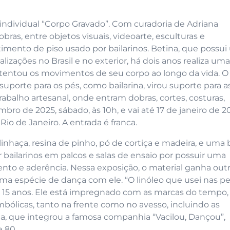
ndividual “Corpo Gravado”. Com curadoria de Adriana
ras, entre objetos visuais, videoarte, esculturas e
estimento de piso usado por bailarinos. Betina, que possu
lizações no Brasil e no exterior, há dois anos realiza uma
ustentou os movimentos de seu corpo ao longo da vida. 
porte para os pés, como bailarina, virou suporte para a
rabalho artesanal, onde entram dobras, cortes, costuras,
ro de 2025, sábado, às 10h, e vai até 17 de janeiro de 2
Rio de Janeiro. A entrada é franca.
linhaça, resina de pinho, pó de cortiça e madeira, e uma
 bailarinos em palcos e salas de ensaio por possuir uma
ento e aderência. Nessa exposição, o material ganha out
 uma espécie de dança com ele. “O linóleo que usei nas p
 15 anos. Ele está impregnado com as marcas do tempo,
 simbólicas, tanto na frente como no avesso, incluindo as
ta, que integrou a famosa companhia “Vacilou, Dançou”,
e 80.