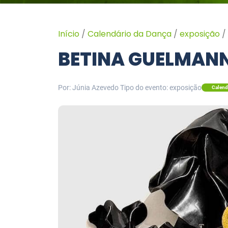
Início
/
Calendário da Dança
/
exposição
/
BETINA GUELMANN
Por: Júnia Azevedo
Tipo do evento: exposição
Calend