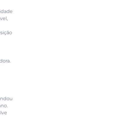
sidade
vel,
osição
dora.
fundou
ano.
lve