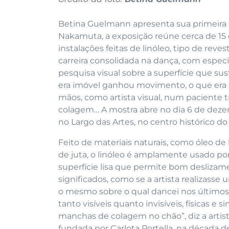
Betina Guelmann apresenta sua primeira i
Nakamuta, a exposição reúne cerca de 15 ob
instalações feitas de linóleo, tipo de rev
carreira consolidada na dança, com especia
pesquisa visual sobre a superfície que s
era imóvel ganhou movimento, o que era su
mãos, como artista visual, num paciente t
colagem… A mostra abre no dia 6 de dezemb
no Largo das Artes, no centro histórico do 
Feito de materiais naturais, como óleo de 
de juta, o linóleo é amplamente usado por
superfície lisa que permite bom deslizam
significados, como se a artista realizasse
o mesmo sobre o qual dancei nos últimos
tanto visíveis quanto invisíveis, físicas e
manchas de colagem no chão”, diz a artis
fundada por Carlota Portella, na década d