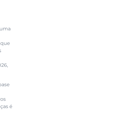
i uma
O que
s
026,
 base
ros
eças é