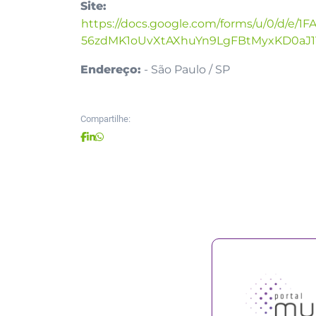
Site:
https://docs.google.com/forms/u/0/d/e/1
56zdMK1oUvXtAXhuYn9LgFBtMyxKD0aJ1V
Endereço:
- São Paulo / SP
Compartilhe: