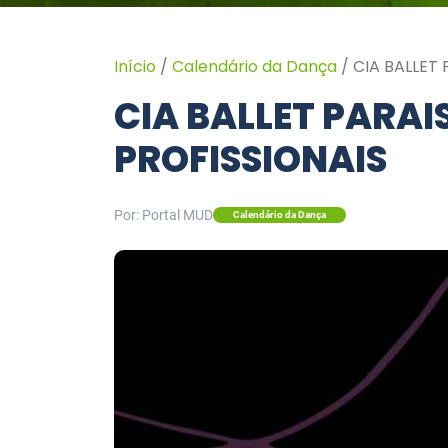
Início
/
Calendário da Dança
/
CIA BALLET
CIA BALLET PARAI
PROFISSIONAIS
Por: Portal MUD
Calendário da Dança