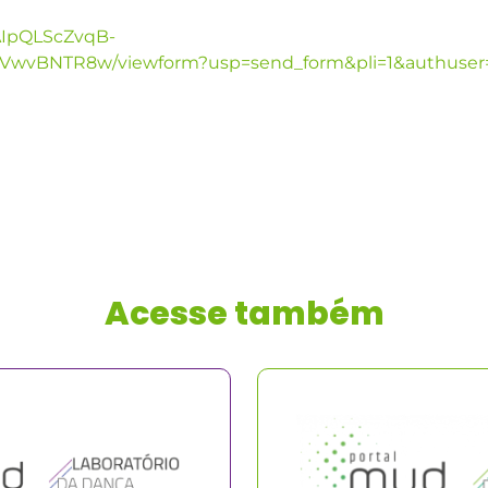
FAIpQLScZvqB-
wvBNTR8w/viewform?usp=send_form&pli=1&authuser
Acesse também