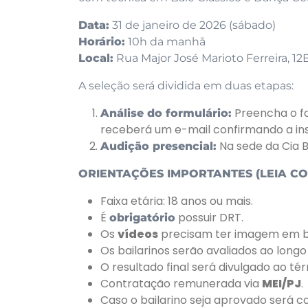
Data:
31 de janeiro de 2026 (sábado)
Horário:
10h da manhã
Local:
Rua Major José Marioto Ferreira, 12B
A seleção será dividida em duas etapas:
Preencha o f
Análise do formulário:
receberá um e-mail confirmando a ins
Na sede da Cia Ba
Audição presencial:
ORIENTAÇÕES IMPORTANTES
(LEIA C
Faixa etária: 18 anos ou mais.
É
possuir DRT.
obrigatório
Os
vídeos
precisam ter imagem em bo
Os bailarinos serão avaliados ao long
O resultado final será divulgado ao té
Contratação remunerada via
MEI/PJ
.
Caso o bailarino seja aprovado será 