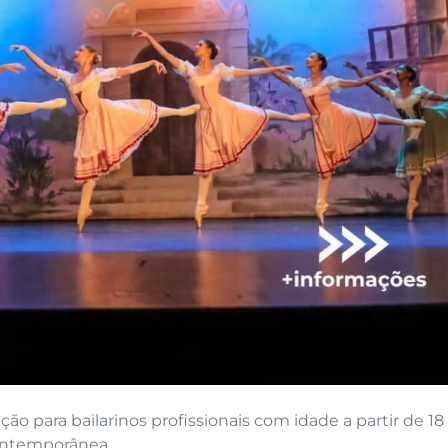
ição para bailarinos profissionais com idade a partir de 18
ontemporânea.