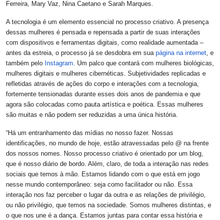
Ferreira, Mary Vaz, Nina Caetano e Sarah Marques.
A tecnologia é um elemento essencial no processo criativo. A presença
dessas mulheres é pensada e repensada a partir de suas interações
com dispositivos e ferramentas digitais, como realidade aumentada –
antes da estreia, o processo já se desdobra em sua
página na internet
, e
também pelo
Instagram
. Um palco que contará com mulheres biológicas,
mulheres digitais e mulheres cibernéticas. Subjetividades replicadas e
refletidas através de ações do corpo e interações com a tecnologia,
fortemente tensionadas durante esses dois anos de pandemia e que
agora são colocadas como pauta artística e poética. Essas mulheres
são muitas e não podem ser reduzidas a uma única história.
“Há um entranhamento das mídias no nosso fazer. Nossas
identificações, no mundo de hoje, estão atravessadas pelo @ na frente
dos nossos nomes. Nosso processo criativo é orientado por um blog,
que é nosso diário de bordo. Além, claro, de toda a interação nas redes
sociais que temos à mão. Estamos lidando com o que está em jogo
nesse mundo contemporâneo: seja como facilitador ou não. Essa
interação nos faz perceber o lugar da outra e as relações de privilégio,
ou não privilégio, que temos na sociedade. Somos mulheres distintas, e
o que nos une é a dança. Estamos juntas para contar essa história e