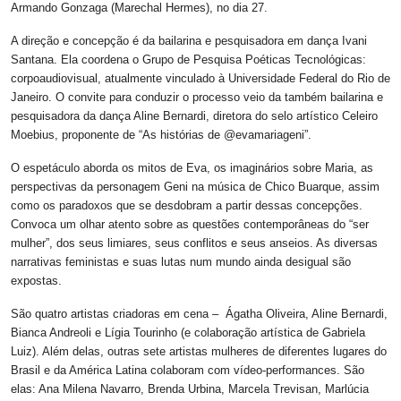
Armando Gonzaga (Marechal Hermes), no dia 27.
A direção e concepção é da bailarina e pesquisadora em dança Ivani
Santana. Ela coordena o Grupo de Pesquisa Poéticas Tecnológicas:
corpoaudiovisual, atualmente vinculado à Universidade Federal do Rio de
Janeiro. O convite para conduzir o processo veio da também bailarina e
pesquisadora da dança Aline Bernardi, diretora do selo artístico Celeiro
Moebius, proponente de “As histórias de @evamariageni”.
O espetáculo aborda os mitos de Eva, os imaginários sobre Maria, as
perspectivas da personagem Geni na música de Chico Buarque, assim
como os paradoxos que se desdobram a partir dessas concepções.
Convoca um olhar atento sobre as questões contemporâneas do “ser
mulher”, dos seus limiares, seus conflitos e seus anseios. As diversas
narrativas feministas e suas lutas num mundo ainda desigual são
expostas.
São quatro artistas criadoras em cena – Ágatha Oliveira, Aline Bernardi,
Bianca Andreoli e Lígia Tourinho (e colaboração artística de Gabriela
Luiz). Além delas, outras sete artistas mulheres de diferentes lugares do
Brasil e da América Latina colaboram com vídeo-performances. São
elas: Ana Milena Navarro, Brenda Urbina, Marcela Trevisan, Marlúcia