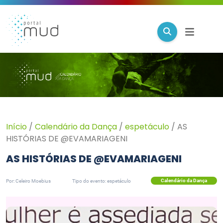
Início
/
Calendário da Dança
/
espetáculo
/
AS
HISTÓRIAS DE @EVAMARIAGENI
AS HISTÓRIAS DE @EVAMARIAGENI
Calendário da Dança
Por: Celeiro Moebius
Tipo do evento: espetáculo